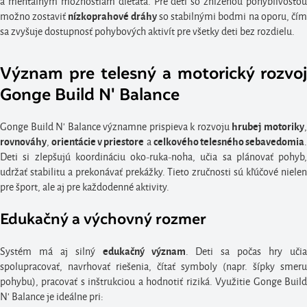
a mentálnym možnostiam dieťaťa. Pre deti so zníženou pohyblivosťou
možno zostaviť
so stabilnými bodmi na oporu, čí
nízkoprahové dráhy
sa zvyšuje dostupnosť pohybových aktivít pre všetky deti bez rozdielu.
Význam pre telesný a motorický rozvoj
Gonge Build N' Balance
Gonge Build N' Balance významne prispieva k rozvoju
hrubej motoriky
,
a
rovnováhy
orientácie v priestore
celkového telesného sebavedomia
Deti si zlepšujú koordináciu oko-ruka-noha, učia sa plánovať pohyb,
udržať stabilitu a prekonávať prekážky. Tieto zručnosti sú kľúčové nielen
pre šport, ale aj pre každodenné aktivity.
Edukačný a výchovný rozmer
Systém má aj silný
. Deti sa počas hry uči
edukačný význam
spolupracovať, navrhovať riešenia, čítať symboly (napr. šípky smeru
pohybu), pracovať s inštrukciou a hodnotiť riziká. Využitie Gonge Build
N' Balance je ideálne pri: