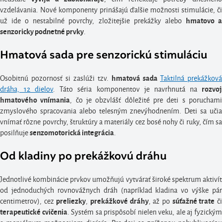
vzdelávania. Nové komponenty prinášajú ďalšie možnosti stimulácie, či
už ide o nestabilné povrchy, zložitejšie prekážky alebo
hmatovo 
.
senzoricky podnetné prvky
Hmatová sada pre senzorickú stimuláciu
Osobitnú pozornosť si zaslúži tzv.
Taktilná prekážková
hmatová sada
dráha, 12 dielov
. Táto séria komponentov je navrhnutá na
rozvo
, čo je obzvlášť dôležité pre deti s porucham
hmatového vnímania
zmyslového spracovania alebo telesným znevýhodnením. Deti sa učia
vnímať rôzne povrchy, štruktúry a materiály cez bosé nohy či ruky, čím sa
posilňuje
.
senzomotorická integrácia
Od kladiny po prekážkovú dráhu
Jednotlivé kombinácie prvkov umožňujú vytvárať široké spektrum aktivít
od jednoduchých rovnovážnych dráh (napríklad kladina vo výške pár
centimetrov), cez
,
, až po
č
preliezky
prekážkové dráhy
súťažné trate
. Systém sa prispôsobí nielen veku, ale aj fyzický
terapeutické cvičenia