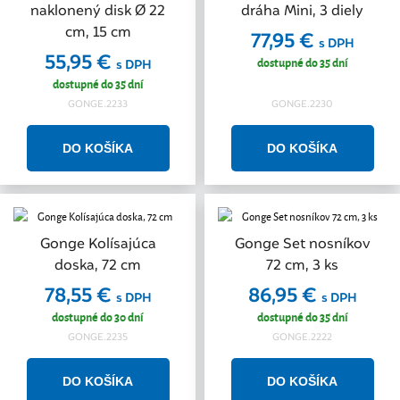
naklonený disk Ø 22
dráha Mini, 3 diely
cm, 15 cm
77,95 €
s DPH
55,95 €
dostupné do 35 dní
s DPH
dostupné do 35 dní
GONGE.2233
GONGE.2230
Gonge Kolísajúca
Gonge Set nosníkov
doska, 72 cm
72 cm, 3 ks
78,55 €
86,95 €
s DPH
s DPH
dostupné do 30 dní
dostupné do 35 dní
GONGE.2235
GONGE.2222