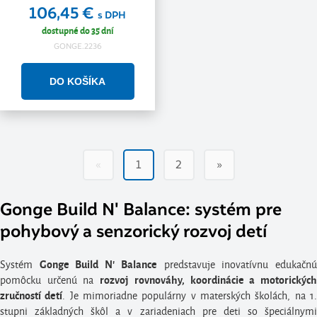
106,45 €
s DPH
dostupné do 35 dní
GONGE.2236
«
1
2
»
Gonge Build N' Balance: systém pre
pohybový a senzorický rozvoj detí
Systém
predstavuje inovatívnu edukačn
Gonge Build N' Balance
pomôcku určenú na
rozvoj rovnováhy, koordinácie a motorickýc
. Je mimoriadne populárny v materských školách, na 1
zručností detí
stupni základných škôl a v zariadeniach pre deti so špeciálnymi