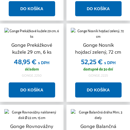
Gonge Prekážkové
Gonge Nosník
kužele 29 cm, 6 ks
hojdací zelený, 72 cm
48,95 €
52,25 €
s DPH
s DPH
skladom
dostupné do 30 dní
GONGE.2250
GONGE.2225
Gonge Rovnovážny
Gonge Balančná