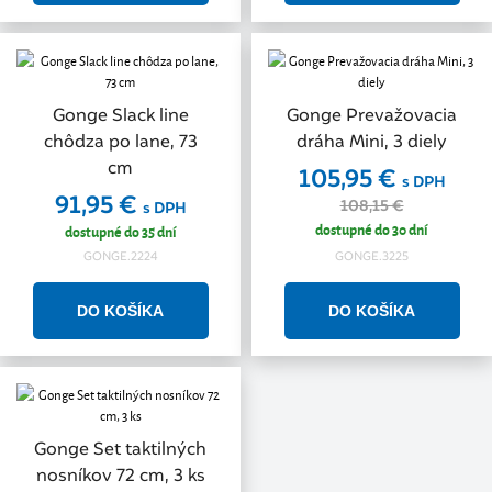
Gonge Slack line
Gonge Prevažovacia
chôdza po lane, 73
dráha Mini, 3 diely
cm
105,95 €
s DPH
91,95 €
108,15 €
s DPH
dostupné do 30 dní
dostupné do 35 dní
GONGE.2224
GONGE.3225
Gonge Set taktilných
nosníkov 72 cm, 3 ks