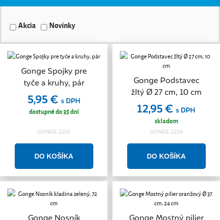
Akcia
Novinky
Gonge Spojky pre
Gonge Podstavec
tyče a kruhy, pár
žltý Ø 27 cm, 10 cm
5,95 €
s DPH
12,95 €
s DPH
dostupné do 35 dní
skladom
GONGE.2255
GONGE.2226
Gonge Nosník
Gonge Mostný pilier