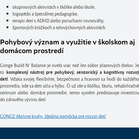
skupinových aktivitách v škôlke alebo škole,
logopédii a špeciálnej pedagogike,
terapii detí s ADHD alebo poruchami rovnováhy,
športových krúžkoch a telovýchovných aktivitách.
Pohybový význam a využitie v školskom aj
domácom prostredí
Gonge Build N' Balance je oveľa viac než len súbor plastových dielov. Je
to
komplexný nástroj pre pohybový, senzorický a kognitívny rozvoj
. Vďaka svojej flexibilite, bezpečnosti a hravosti sa hodí do každého
detí
prostredia, kde sa deti učia a hýbu. Či už ide o škôlku, školu, rehabilitačné
centrum alebo domáce prostredie, tento systém predstavuje investíciu
do zdravého vývinu detí.
GONGE Aktívne kruhy: Ideálna pomôcka pre rozvoj detí