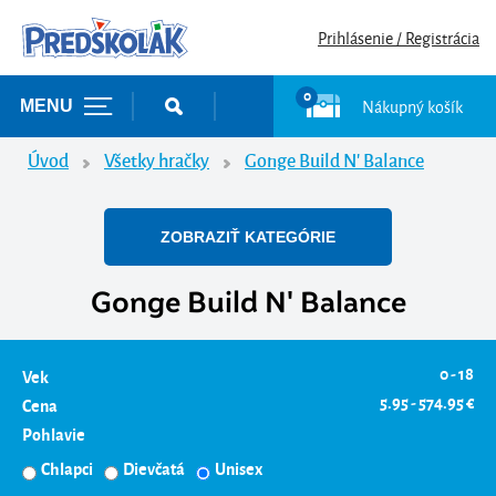
Prihlásenie / Registrácia
0
Nákupný košík
MENU
Úvod
Všetky hračky
Gonge Build N' Balance
ZOBRAZIŤ KATEGÓRIE
Gonge Build N' Balance
0 - 18
Vek
5.95 - 574.95 €
Cena
Pohlavie
Chlapci
Dievčatá
Unisex