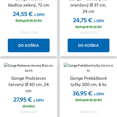
kladina zelený, 72 cm
oranžový Ø 37 cm,
24 cm
24,55 €
s DPH
24,75 €
dostupné do 35 dní
s DPH
dostupné do 35 dní
GONGE.2228
GONGE.2231
Gonge Podstavec
Gonge Prekážkové
červený Ø 40 cm, 24
tyčky 100 cm, 6 ks
cm
36,95 €
s DPH
27,95 €
dostupné do 35 dní
s DPH
skladom
GONGE.2227
GONGE.2251