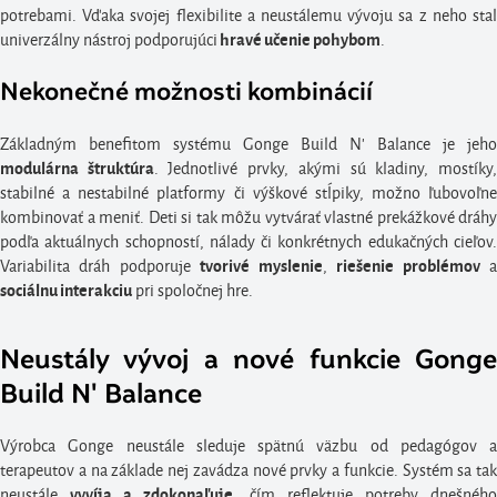
potrebami. Vďaka svojej flexibilite a neustálemu vývoju sa z neho stal
univerzálny nástroj podporujúci
.
hravé učenie pohybom
Nekonečné možnosti kombinácií
Základným benefitom systému Gonge Build N' Balance je jeho
. Jednotlivé prvky, akými sú kladiny, mostíky
modulárna štruktúra
stabilné a nestabilné platformy či výškové stĺpiky, možno ľubovoľne
kombinovať a meniť. Deti si tak môžu vytvárať vlastné prekážkové dráhy
podľa aktuálnych schopností, nálady či konkrétnych edukačných cieľov.
Variabilita dráh podporuje
,
tvorivé myslenie
riešenie problémov
pri spoločnej hre.
sociálnu interakciu
Neustály vývoj a nové funkcie Gonge
Build N' Balance
Výrobca Gonge neustále sleduje spätnú väzbu od pedagógov a
terapeutov a na základe nej zavádza nové prvky a funkcie. Systém sa tak
neustále
, čím reflektuje potreby dnešného
vyvíja a zdokonaľuje