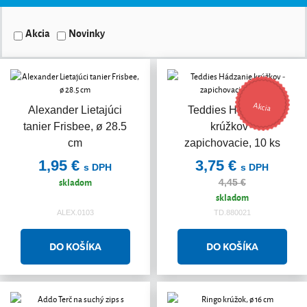
Akcia
Novinky
Akcia
Alexander Lietajúci
Teddies Hádzanie
tanier Frisbee, ø 28.5
krúžkov -
cm
zapichovacie, 10 ks
1,95 €
3,75 €
s DPH
s DPH
skladom
4,45 €
skladom
ALEX.0103
TD.880021