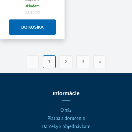
skladom
BS.GA093
«
1
2
3
»
Informácie
O nás
Platba a doručenie
Darčeky k objednávkam