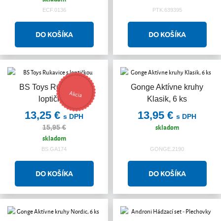
ECF.0136
PTK.639395
BS Toys Rukavice s
Gonge Aktívne kruhy
Akcia
loptičkou
Klasik, 6 ks
13,25 €
13,95 €
s DPH
s DPH
skladom
15,95 €
skladom
BS.GA174
GONGE.2190