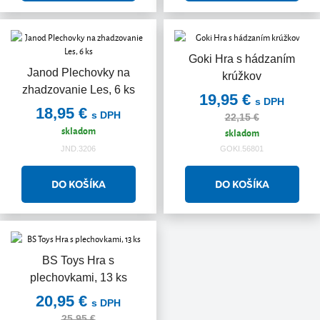
Goki Hra s hádzaním
Janod Plechovky na
krúžkov
zhadzovanie Les, 6 ks
19,95 €
s DPH
18,95 €
s DPH
22,15 €
skladom
skladom
JND.3206
GOKI.56801
BS Toys Hra s
plechovkami, 13 ks
20,95 €
s DPH
25,95 €