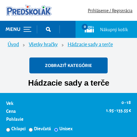
Prihlásenie / Registrácia
0
Nákupný košík
MENU
Úvod
Všetky hračky
Hádzacie sady a terče
ZOBRAZIŤ KATEGÓRIE
Hádzacie sady a terče
0 - 18
Vek
1.95 - 133.55 €
Cena
Pohlavie
Chlapci
Dievčatá
Unisex