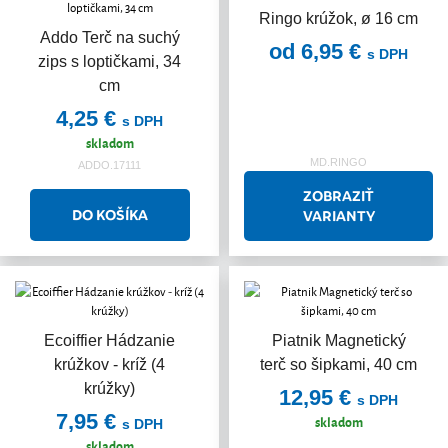
Ringo krúžok, ø 16 cm
Addo Terč na suchý
od 6,95 €
s DPH
zips s loptičkami, 34
cm
4,25 €
s DPH
skladom
MD.RINGO
ADDO.17111
ZOBRAZIŤ
VARIANTY
Ecoiffier Hádzanie
Piatnik Magnetický
krúžkov - kríž (4
terč so šipkami, 40 cm
krúžky)
12,95 €
s DPH
7,95 €
skladom
s DPH
skladom