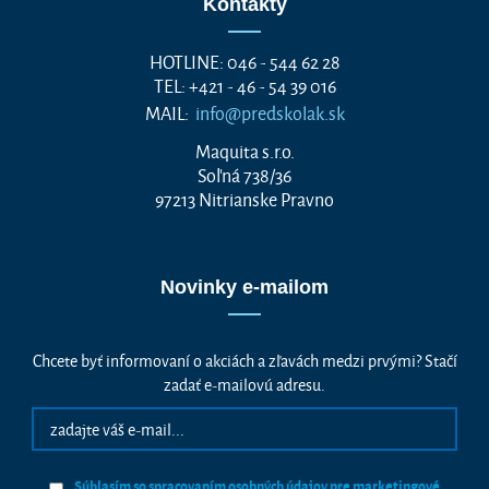
Kontakty
HOTLINE: 046 - 544 62 28
TEL: +421 - 46 - 54 39 016
MAIL:
info@predskolak.sk
Maquita s.r.o.
Soľná 738/36
97213 Nitrianske Pravno
Novinky e-mailom
Chcete byť informovaní o akciách a zľavách medzi prvými? Stačí
zadať e-mailovú adresu.
Súhlasím so spracovaním osobných údajov pre marketingové