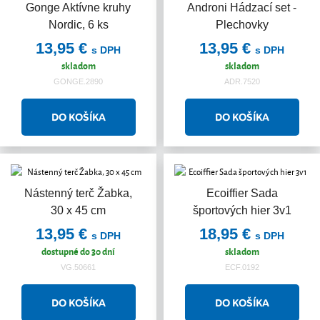
Gonge Aktívne kruhy
Androni Hádzací set -
Nordic, 6 ks
Plechovky
13,95 €
13,95 €
s DPH
s DPH
skladom
skladom
GONGE.2890
ADR.7520
Nástenný terč Žabka,
Ecoiffier Sada
30 x 45 cm
športových hier 3v1
13,95 €
18,95 €
s DPH
s DPH
dostupné do 30 dní
skladom
VG.50661
ECF.0192