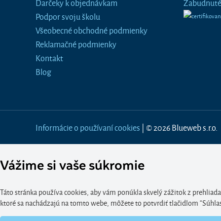
Darčeky k objednávkam
Zabudnuté
Podpor svoju školu
Všeobecné obchodné podmienky
Reklamačné podmienky
Kontakt
Blog
Informácie o používaní cookies
| © 2026 Blueweb s.r.o.
Vážime si vaše súkromie
Táto stránka používa cookies, aby vám ponúkla skvelý zážitok z prehliada
ktoré sa nachádzajú na tomto webe, môžete to potvrdiť tlačidlom “Súhlasím