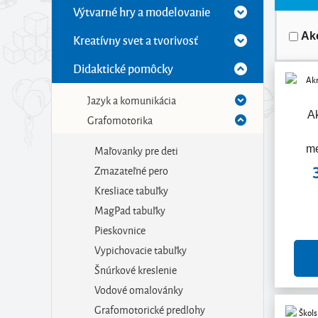
Výtvarné hry a modelovanie
Ak
Kreatívny svet a tvorivosť
Didaktické pomôcky
Jazyk a komunikácia
A
Grafomotorika
Maľovanky pre deti
me
Zmazateľné pero
Kresliace tabuľky
MagPad tabuľky
Pieskovnice
Vypichovacie tabuľky
Šnúrkové kreslenie
Vodové omalovánky
Grafomotorické predlohy