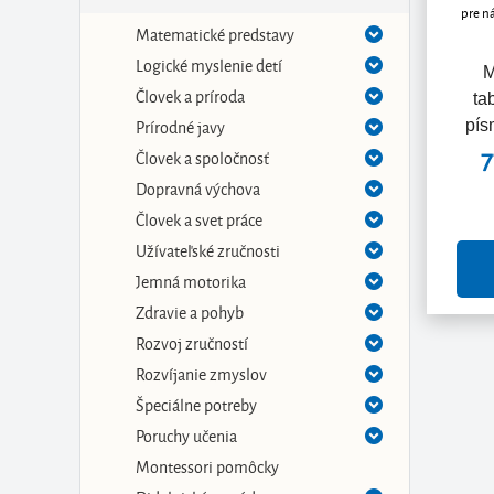
Matematické predstavy
Logické myslenie detí
M
Človek a príroda
ta
Prírodné javy
pís
Človek a spoločnosť
7
Dopravná výchova
Človek a svet práce
Užívateľské zručnosti
Jemná motorika
Zdravie a pohyb
Rozvoj zručností
Rozvíjanie zmyslov
Špeciálne potreby
Poruchy učenia
Montessori pomôcky