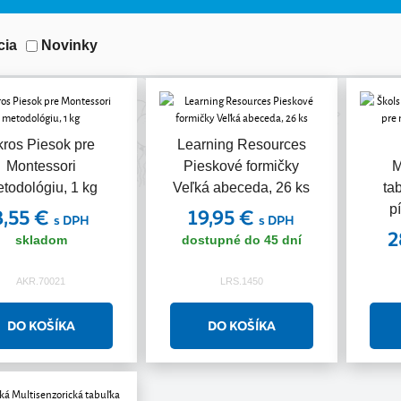
cia
Novinky
kros Piesok pre
Learning Resources
Montessori
Pieskové formičky
M
todológiu, 1 kg
Veľká abeceda, 26 ks
ta
p
3,55 €
19,95 €
s DPH
s DPH
2
skladom
dostupné do 45 dní
AKR.70021
LRS.1450