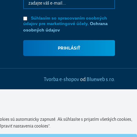
Súhlasím so spracovaním osobných
údajov pre marketingové účely.
Ochrana
osobných údajov
Tvorba e-shopov
od
Blueweb s.r.o.
okies sú automaticky zapnuté. Ak súhlasíte s prijatím všetkých cookies,
Upraviť nastavenia cookies".