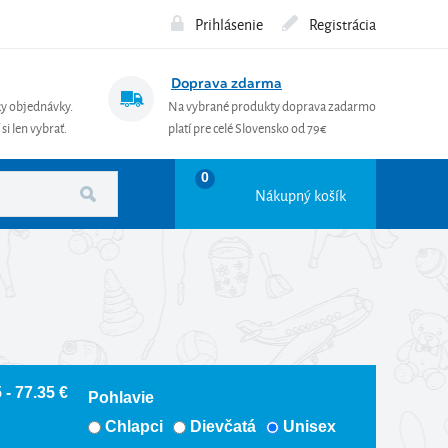
Prihlásenie
Registrácia
Doprava zdarma
ky objednávky.
Na vybrané produkty doprava zadarmo
si len vybrať.
platí pre celé Slovensko od 79€
0
Nákupný košík
 - 77.35 €
Pohlavie
Chlapci
Dievčatá
Unisex