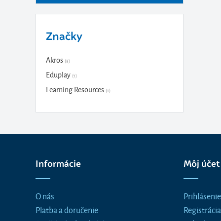
Značky
Akros
(3)
Eduplay
(1)
Learning Resources
(1)
Informácie
Môj účet
O nás
Prihlásenie
Platba a doručenie
Registrácia