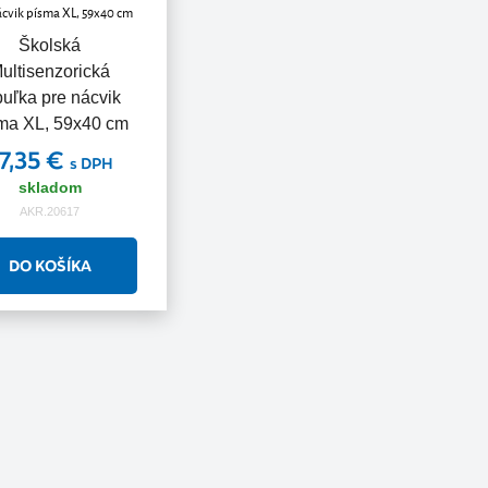
Školská
ultisenzorická
buľka pre nácvik
ma XL, 59x40 cm
7,35 €
s DPH
skladom
AKR.20617