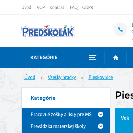
Úvod
VOP
Kontakt
FAQ
GDPR
KATEGÓRIE
Úvod
Všetky hračky
Pieskovnice
Pie
Kategórie
Pracovné zošity a listy pre MŠ
Vek
Prevádzka materskej školy