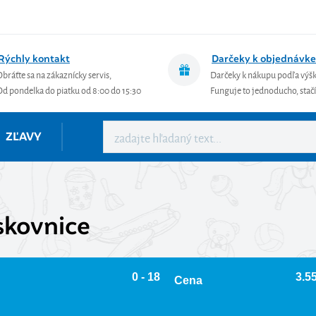
Rýchly kontakt
Darčeky k objednávke
Obráťte sa na zákaznícky servis,
Darčeky k nákupu podľa výš
Od pondelka do piatku od 8:00 do 15:30
Funguje to jednoducho, stačí 
ZĽAVY
skovnice
0 - 18
3.55
Cena