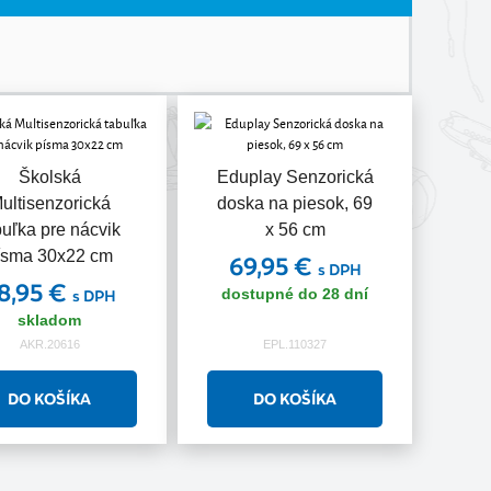
Školská
Eduplay Senzorická
ultisenzorická
doska na piesok, 69
buľka pre nácvik
x 56 cm
ísma 30x22 cm
69,95 €
s DPH
8,95 €
dostupné do 28 dní
s DPH
skladom
AKR.20616
EPL.110327