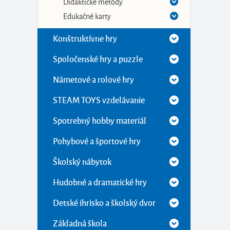
Didaktické metódy
Edukačné karty
Konštruktívne hry
Spoločenské hry a puzzle
Námetové a rolové hry
STEAM TOYS vzdelávanie
Spotrebný hobby materiál
Pohybové a športové hry
Školský nábytok
Hudobné a dramatické hry
Detské ihrisko a školský dvor
Základná škola