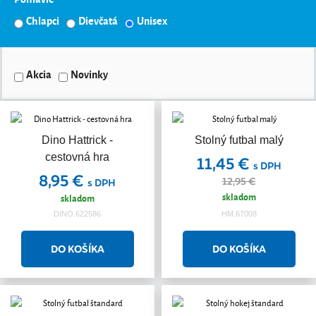
Chlapci
Dievčatá
Unisex
Akcia
Novinky
Dino Hattrick -
Stolný futbal malý
cestovná hra
11,45 €
s DPH
8,95 €
12,95 €
s DPH
skladom
skladom
DINO.622586
HM.67008