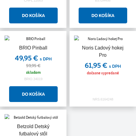
CHPL.12003
BS.GA458
BRIO Pinball
Noris Ľadový hokej
Pro
49,95 €
s DPH
61,95 €
59,95 €
s DPH
skladom
dočasne vypredané
BRIO.34019
NRS.6164248
Betzold Detský
futbalový stôl