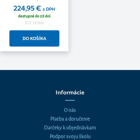
224,95 €
s DPH
dostupné do 28 dní
BTZ.767904
Informácie
O nás
Platba a doručenie
Darčeky k objednávkam
Podpor svoju školu