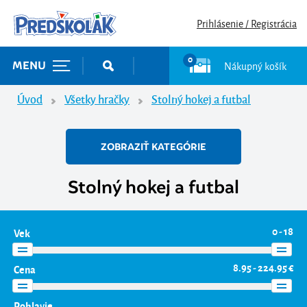
Prihlásenie / Registrácia
0
Nákupný košík
MENU
Úvod
Všetky hračky
Stolný hokej a futbal
ZOBRAZIŤ KATEGÓRIE
Stolný hokej a futbal
0 - 18
Vek
8.95 - 224.95 €
Cena
Pohlavie