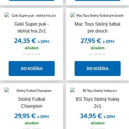
Goki Super puk -
Mac Toys Stolný futbal
stolná hra 2v1
pre dvoch
24,35 €
27,95 €
s DPH
s DPH
skladom
skladom
GOKI.56635
M.1880015
Stolný Futbal
BS Toys Stolný hokej
Champion
2v1
29,95 €
34,95 €
s DPH
s DPH
skladom
skladom