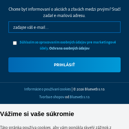
Chcete byť informovaní o akciách a zľavách medzi prvými? Stačí
zadať e-mailovú adresu.
Súhlasím so spracovaním osobných údajov pre marketingové
účely.
Ochrana osobných údajov
Informácie o používaní cookies
| © 2026 Blueweb s.r.o.
Tvorba e-shopov
od
Blueweb s.r.o.
Vážime si vaše súkromie
Táto stránka používa cookies, aby vám ponúkla skvelý zážitok z