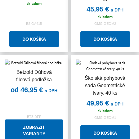
skladom
45,95 €
s DPH
skladom
BS.GA415
GMG.GEOM2
Betzold Dúhová
Školská pohybová
filcová podložka
sada Geometrické
od 46,95 €
s DPH
tvary, 40 ks
49,95 €
s DPH
skladom
BTZ.DFP
GMG.GEOM1
ZOBRAZIŤ
VARIANTY