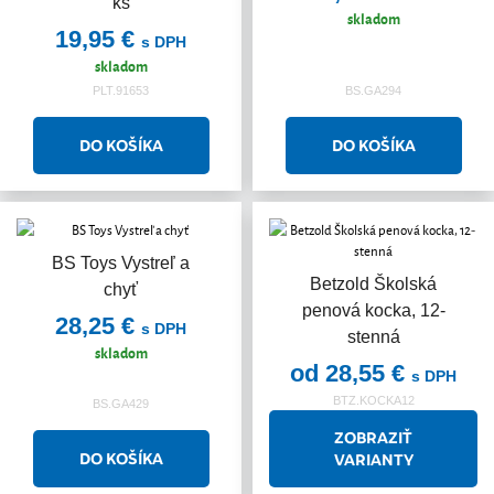
ks
skladom
19,95 €
s DPH
skladom
PLT.91653
BS.GA294
BS Toys Vystreľ a
Betzold Školská
chyť
penová kocka, 12-
28,25 €
s DPH
stenná
skladom
od 28,55 €
s DPH
BTZ.KOCKA12
BS.GA429
ZOBRAZIŤ
VARIANTY