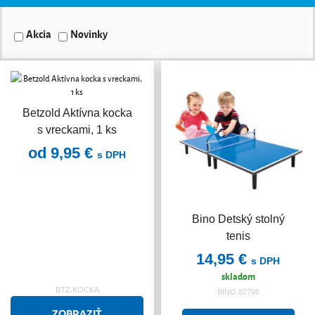
Akcia
Novinky
Betzold Aktívna kocka
s vreckami, 1 ks
od 9,95 €
s DPH
Bino Detský stolný
tenis
14,95 €
s DPH
skladom
BTZ.KOCKA
BINO.82796
ZOBRAZIŤ