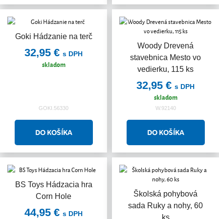
Goki Hádzanie na terč
Woody Drevená
32,95 €
s DPH
stavebnica Mesto vo
skladom
vedierku, 115 ks
32,95 €
s DPH
skladom
GOKI.56330
W.92140
BS Toys Hádzacia hra
Školská pohybová
Corn Hole
sada Ruky a nohy, 60
44,95 €
s DPH
ks