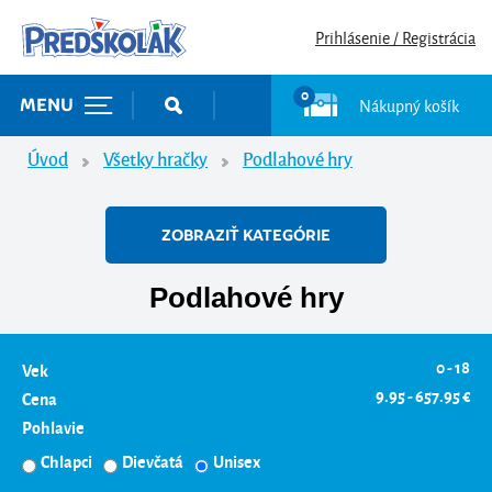
Prihlásenie / Registrácia
0
Nákupný košík
MENU
Úvod
Všetky hračky
Podlahové hry
ZOBRAZIŤ KATEGÓRIE
Podlahové hry
0 - 18
Vek
9.95 - 657.95 €
Cena
Pohlavie
Chlapci
Dievčatá
Unisex