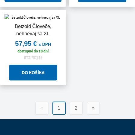
Betzold Človeče,
nehnevaj sa XL
57,95 €
s DPH
dostupné do 28 dní
BTZ.757658
«
1
2
»