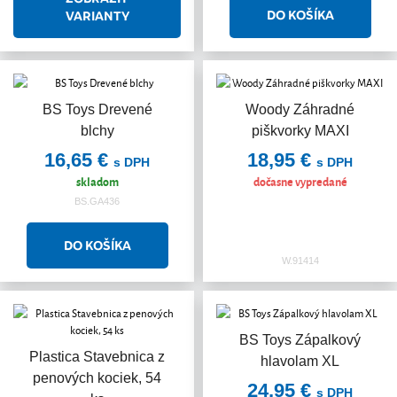
VARIANTY
BS Toys Drevené
Woody Záhradné
blchy
piškvorky MAXI
16,65 €
18,95 €
s DPH
s DPH
skladom
dočasne vypredané
BS.GA436
W.91414
BS Toys Zápalkový
Plastica Stavebnica z
hlavolam XL
penových kociek, 54
24,95 €
s DPH