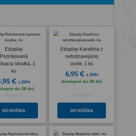
Eduplay
Eduplay Karabína z
Pozinkovaná
nehrdzavejúcej
ínacia skrutka, 1
ocele, 1 ks
ks
6,95 €
s DPH
4,95 €
dostupné do 28 dní
s DPH
stupné do 28 dní
EPL.160017
EPL.160012