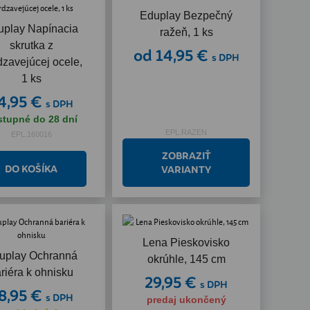
Eduplay Bezpečný
uplay Napínacia
ražeň, 1 ks
skrutka z
od 14,95 €
s DPH
dzavejúcej ocele,
1 ks
4,95 €
s DPH
stupné do 28 dní
EPL.RAZEN
EPL.160016
ZOBRAZIŤ
VARIANTY
Lena Pieskovisko
uplay Ochranná
okrúhle, 145 cm
riéra k ohnisku
29,95 €
s DPH
8,95 €
s DPH
predaj ukončený