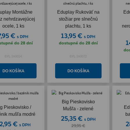
uplay Montážne
Eduplay Rukoväť na
Ed
 z nehrdzavejúcej
stožiar pre slnečnú
ocele, 1 ks
plachtu, 1 ks
ner
7,95 €
13,95 €
s DPH
s DPH
1
stupné do 28 dní
dostupné do 28 dní
do
EPL.160014
EPL.160072
Big Pieskovisko
g Pieskovisko /
Ed
Mušľa - zelené
énik mušľa modré
ba
25,35 €
s DPH
2,95 €
2
s DPH
29,95 €