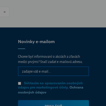
»
Novinky e-mailom
Chcete byť informovaní o akciách a zľavách
medzi prvými? Stačí zadať e-mailovú adresu.
Súhlasím so spracovaním osobných
údajov pre marketingové účely.
Ochrana
osobných údajov