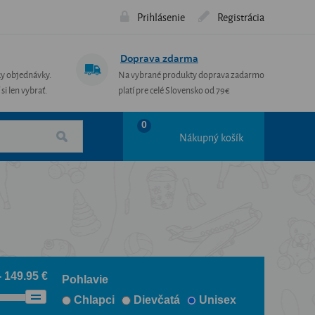
Prihlásenie
Registrácia
Doprava zdarma
ky objednávky.
Na vybrané produkty doprava zadarmo
si len vybrať.
platí pre celé Slovensko od 79€
0
Nákupný košík
- 149.95 €
Pohlavie
Chlapci
Dievčatá
Unisex