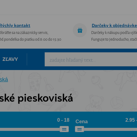
Rýchly kontakt
Darčeky k objednávke
Obráťte sa na zákaznícky servis,
Darčeky k nákupu podľa výš
Od pondelka do piatku od 8:00 do 15:30
Funguje to jednoducho, stačí 
ZĽAVY
iská
ské pieskoviská
0 - 18
2.95 
Cena