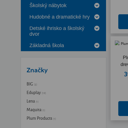
Školský nábytok
Hudobné a dramatické hry
Detské ihrisko a školský
dvor
Základná škola
Pl
dre
Značky
3
BIG
(3)
Eduplay
(19)
Lena
(1)
Maquita
(1)
Plum Products
(1)