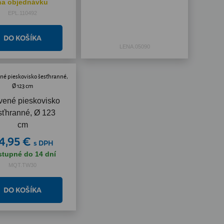
na objednávku
EPL.110492
LENA.05090
vené pieskovisko
sťhranné, Ø 123
cm
4,95 €
s DPH
stupné do 14 dní
MQT.TW30