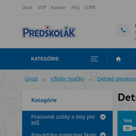
Úvod
VOP
Kontakt
FAQ
GDPR
KATEGÓRIE
Úvod
Všetky hračky
Detské pieskov
Det
Kategórie
Pracovné zošity a listy pre
Vek
MŠ
Prevádzka materskej školy