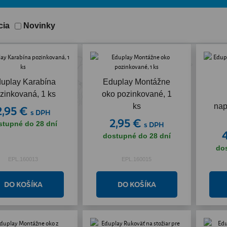
cia
Novinky
uplay Karabína
Eduplay Montážne
zinkovaná, 1 ks
oko pozinkované, 1
ks
nap
2,95 €
s DPH
2,95 €
stupné do 28 dní
s DPH
dostupné do 28 dní
do
EPL.160013
EPL.160015