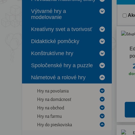
Výtvarné hry a
Ak
modelovanie
Kreatívny svet a tvorivosť
Didaktické pomôcky
Ed
Konštruktívne hry
po
Spoločenské hry a puzzle
do
Námetové a rolové hry
Hry na povolania
Hry na domácnosť
Hry na obchod
Hry na farmu
Hry do pieskoviska