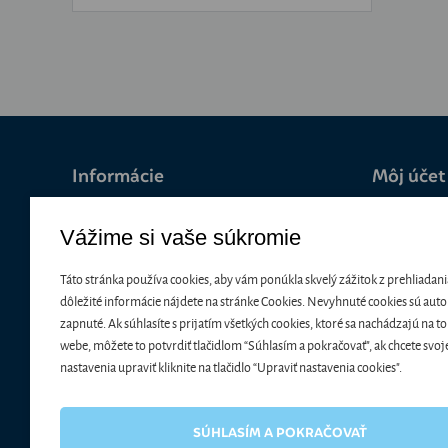
Informácie
Môj účet
Vážime si vaše súkromie
O nás
Prihlásenie
Platba a doručenie
Registrácia
Táto stránka používa cookies, aby vám ponúkla skvelý zážitok z prehliadani
Darčeky k objednávkam
Zabudnuté
dôležité informácie nájdete na stránke Cookies. Nevyhnuté cookies sú aut
Podpor svoju školu
zapnuté. Ak súhlasíte s prijatím všetkých cookies, ktoré sa nachádzajú na 
webe, môžete to potvrdiť tlačidlom “Súhlasím a pokračovať", ak chcete svoj
Všeobecné obchodné podmienky
nastavenia upraviť kliknite na tlačidlo “Upraviť nastavenia cookies".
Reklamačné podmienky
Kontakt
Blog
SÚHLASÍM A POKRAČOVAŤ