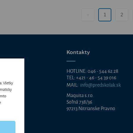
«
1
2
Kontakty
HOTLINE: 046 - 544 62 28
TEL: +421 - 46 - 54 39 016
a. Všetky
MAIL:
info@predskolak.sk
 heslo
omaticky
Maquita s.r.o.
tomto
Soľná 738/36
e
97213 Nitrianske Pravno