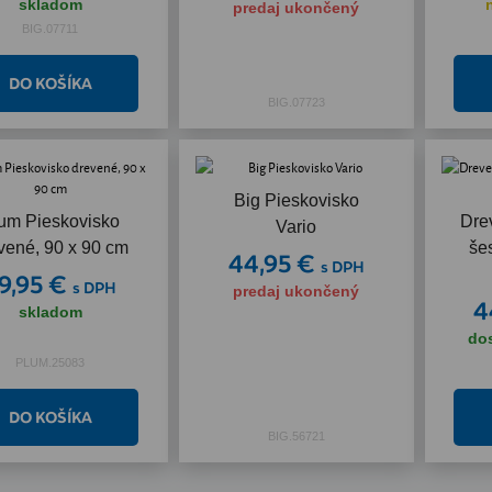
skladom
predaj ukončený
BIG.07711
BIG.07723
Big Pieskovisko
um Pieskovisko
Dre
Vario
vené, 90 x 90 cm
še
44,95 €
s DPH
9,95 €
s DPH
predaj ukončený
4
skladom
do
PLUM.25083
BIG.56721