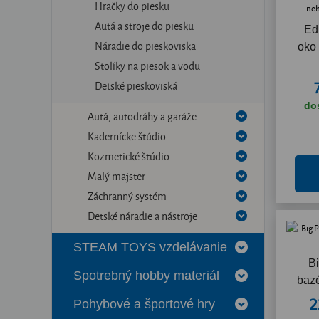
Hračky do piesku
Autá a stroje do piesku
Ed
Náradie do pieskoviska
oko
Stolíky na piesok a vodu
Detské pieskoviská
do
Autá, autodráhy a garáže
Kadernícke štúdio
Kozmetické štúdio
Malý majster
Záchranný systém
Detské náradie a nástroje
STEAM TOYS vzdelávanie
Bi
Spotrebný hobby materiál
baz
2
Pohybové a športové hry