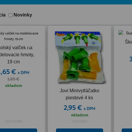
cia
Novinky
Ško
Akcia
Akcia
olský valček na
elovacie hmoty,
19 cm
1,65 €
s DPH
1,85 €
skladom
Jovi Minivytláčatko
piestové 4 ks
2,95 €
s DPH
skladom
JOVI.0155R
JOVI.0424