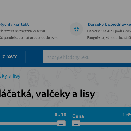
Rýchly kontakt
Darčeky k objednávke
Obráťte sa na zákaznícky servis,
Darčeky k nákupu podľa výš
Od pondelka do piatku od 8:00 do 15:30
Funguje to jednoducho, stačí 
ZĽAVY
eky a lisy
áčatká, valčeky a lisy
0 - 18
1.65
Cena