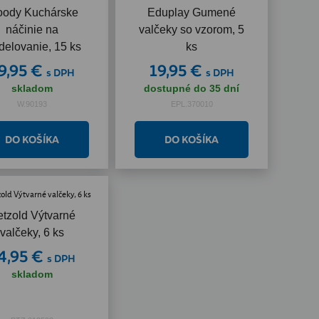
ody Kuchárske
Eduplay Gumené
náčinie na
valčeky so vzorom, 5
elovanie, 15 ks
ks
9,95 €
19,95 €
s DPH
s DPH
skladom
dostupné do 35 dní
W.90193
EPL.370010
tzold Výtvarné
valčeky, 6 ks
4,95 €
s DPH
skladom