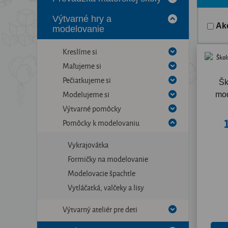
Výtvarné hry a
Ak
modelovanie
Kreslíme si
Maľujeme si
Pečiatkujeme si
Šk
Modelujeme si
mod
Výtvarné pomôcky
Pomôcky k modelovaniu
Vykrajovátka
Formičky na modelovanie
Modelovacie špachtle
Vytláčatká, valčeky a lisy
Výtvarný ateliér pre deti