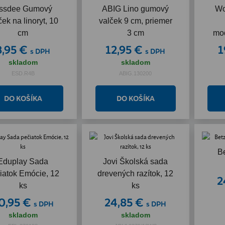
ssdee Gumový
ABIG Lino gumový
Wo
ček na linoryt, 10
valček 9 cm, priemer
cm
3 cm
mod
8,95 €
12,95 €
1
s DPH
s DPH
skladom
skladom
ESD.R4B
ABIG.130200
Be
Eduplay Sada
Jovi Školská sada
iatok Emócie, 12
drevených razítok, 12
2
ks
ks
0,95 €
24,85 €
s DPH
s DPH
skladom
skladom