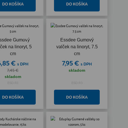
Akcia
ssdee Gumový
Essdee Gumový
ček na linoryt, 5
valček na linoryt, 7.5
cm
cm
6,85 €
7,95 €
s DPH
s DPH
7,45 €
skladom
skladom
ESD.R1
ESD.R3