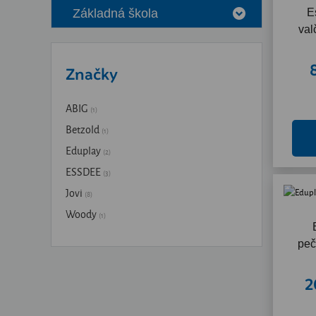
E
Základná škola
val
Značky
ABIG
(1)
Betzold
(1)
Eduplay
(2)
ESSDEE
(3)
Jovi
(8)
Woody
(1)
peč
2