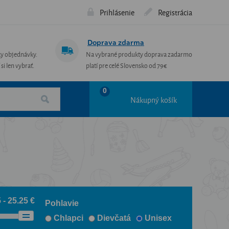
Prihlásenie
Registrácia
Doprava zdarma
ky objednávky.
Na vybrané produkty doprava zadarmo
si len vybrať.
platí pre celé Slovensko od 79€
0
Nákupný košík
 - 25.25 €
Pohlavie
Chlapci
Dievčatá
Unisex