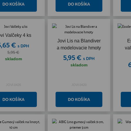
vi Valčeky 4 ks
Akcia
Jovi Lis na Blandiver
E
5,65 €
s DPH
a modelovacie hmoty
val
5,95 €
5,95 €
s DPH
skladom
skladom
JOVI.0426
JOVI.0420