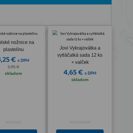
lské nožnice na
Akcia
Jovi Vykrajovátka a
plastelínu
vytláčatká sada 12 ks
3,25 €
s DPH
+ valček
3,95 €
4,65 €
s DPH
skladom
skladom
JOVI.0428
JOVI.0007/6R