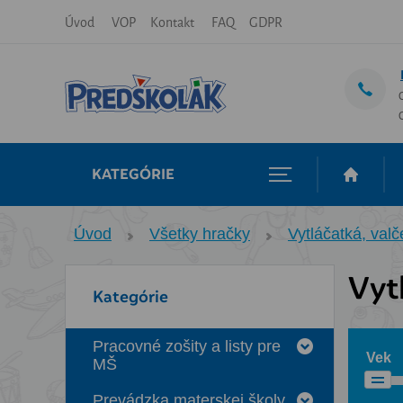
Úvod
VOP
Kontakt
FAQ
GDPR
KATEGÓRIE
Úvod
Všetky hračky
Vytláčatká, valč
Vytl
Kategórie
Pracovné zošity a listy pre
Vek
MŠ
Prevádzka materskej školy