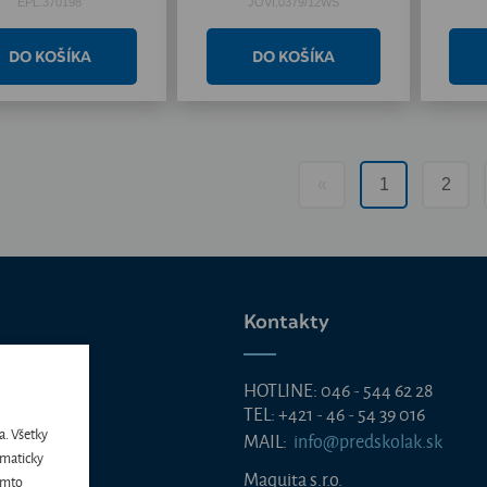
EPL.370198
JOVI.0379/12WS
«
1
2
Kontakty
HOTLINE: 046 - 544 62 28
TEL: +421 - 46 - 54 39 016
a. Všetky
MAIL:
info@predskolak.sk
 heslo
omaticky
Maquita s.r.o.
tomto