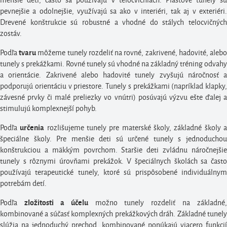
pevnejšie a odolnejšie, využívajú sa ako v interiéri, tak aj v exteriéri.
Drevené konštrukcie sú robustné a vhodné do stálych telocvičných
zostáv.
Podľa
môžeme tunely rozdeliť na rovné, zakrivené, hadovité, aleb
tvaru
tunely s prekážkami. Rovné tunely sú vhodné na základný tréning odvahy
a orientácie. Zakrivené alebo hadovité tunely zvyšujú náročnosť a
podporujú orientáciu v priestore. Tunely s prekážkami (napríklad klapky,
závesné prvky či malé preliezky vo vnútri) posúvajú výzvu ešte ďalej a
stimulujú komplexnejší pohyb.
Podľa
rozlišujeme tunely pre materské školy, základné školy 
určenia
špeciálne školy. Pre menšie deti sú určené tunely s jednoduchou
konštrukciou a mäkkým povrchom. Staršie deti zvládnu náročnejšie
tunely s rôznymi úrovňami prekážok. V špeciálnych školách sa často
používajú terapeutické tunely, ktoré sú prispôsobené individuálnym
potrebám detí.
Podľa
možno tunely rozdeliť na základné,
zložitosti a účelu
kombinované a súčasť komplexných prekážkových dráh. Základné tunely
slúžia na jednoduchý prechod, kombinované ponúkajú viacero funkcií