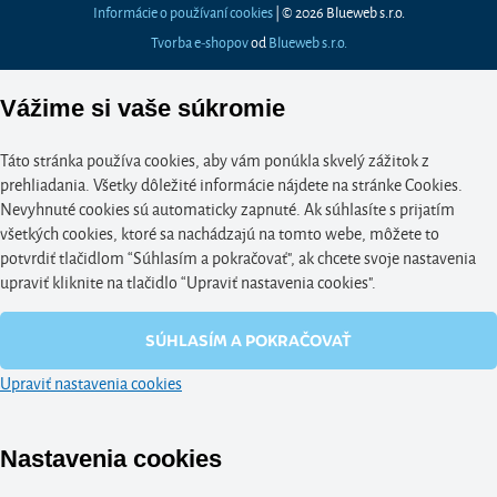
Informácie o používaní cookies
| © 2026 Blueweb s.r.o.
Tvorba e-shopov
od
Blueweb s.r.o.
Vážime si vaše súkromie
Táto stránka používa cookies, aby vám ponúkla skvelý zážitok z
prehliadania. Všetky dôležité informácie nájdete na stránke Cookies.
Nevyhnuté cookies sú automaticky zapnuté. Ak súhlasíte s prijatím
všetkých cookies, ktoré sa nachádzajú na tomto webe, môžete to
potvrdiť tlačidlom “Súhlasím a pokračovať", ak chcete svoje nastavenia
upraviť kliknite na tlačidlo “Upraviť nastavenia cookies".
SÚHLASÍM A POKRAČOVAŤ
Upraviť nastavenia cookies
Nastavenia cookies