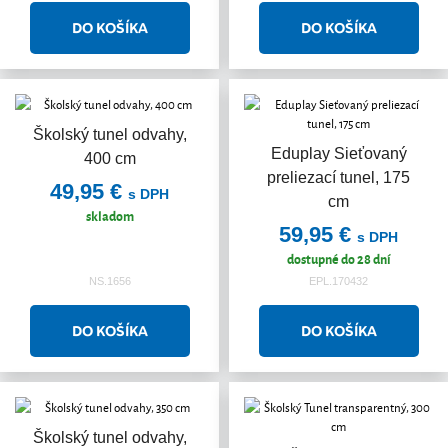
Školský tunel odvahy,
Eduplay Sieťovaný
400 cm
preliezací tunel, 175
49,95 €
s DPH
cm
skladom
59,95 €
s DPH
dostupné do 28 dní
NS.1656
EPL.170432
Školský tunel odvahy,