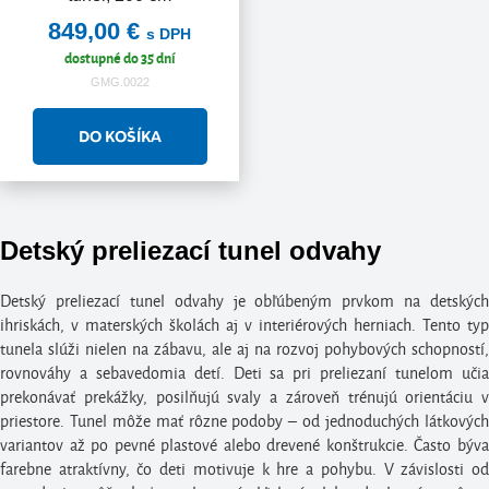
849,00 €
s DPH
dostupné do 35 dní
GMG.0022
Detský preliezací tunel odvahy
Detský preliezací tunel odvahy je obľúbeným prvkom na detských
ihriskách, v materských školách aj v interiérových herniach. Tento typ
tunela slúži nielen na zábavu, ale aj na rozvoj pohybových schopností,
rovnováhy a sebavedomia detí. Deti sa pri preliezaní tunelom učia
prekonávať prekážky, posilňujú svaly a zároveň trénujú orientáciu v
priestore. Tunel môže mať rôzne podoby – od jednoduchých látkových
variantov až po pevné plastové alebo drevené konštrukcie. Často býva
farebne atraktívny, čo deti motivuje k hre a pohybu. V závislosti od