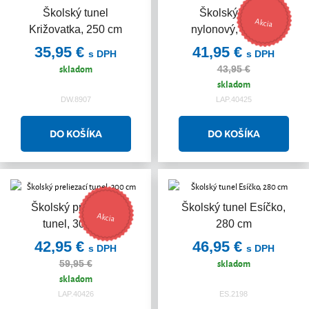
Školský tunel
Školský Tunel
Akcia
Križovatka, 250 cm
nylonový, 180 cm
35,95 €
41,95 €
s DPH
s DPH
skladom
43,95 €
skladom
DW.8907
LAP.40425
Školský preliezací
Školský tunel Esíčko,
Akcia
tunel, 300 cm
280 cm
42,95 €
46,95 €
s DPH
s DPH
skladom
59,95 €
skladom
LAP.40426
ES.2198