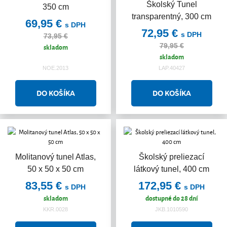
Školský Tunel
350 cm
transparentný, 300 cm
69,95 €
s DPH
72,95 €
s DPH
73,95 €
79,95 €
skladom
skladom
NOE.2013
LAP.40427
Molitanový tunel Atlas,
Školský preliezací
50 x 50 x 50 cm
látkový tunel, 400 cm
83,55 €
172,95 €
s DPH
s DPH
skladom
dostupné do 28 dní
KKR.0028
JKB.1010590