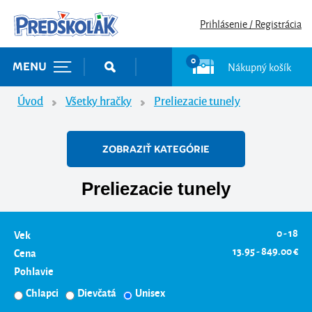
Prihlásenie / Registrácia
0
Nákupný košík
MENU
Úvod
Všetky hračky
Preliezacie tunely
ZOBRAZIŤ KATEGÓRIE
Preliezacie tunely
0 - 18
Vek
13.95 - 849.00 €
Cena
Pohlavie
Chlapci
Dievčatá
Unisex