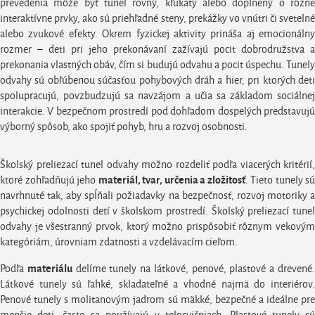
prevedenia môže byť tunel rovný, kľukatý alebo doplnený o rôzne
interaktívne prvky, ako sú priehľadné steny, prekážky vo vnútri či svetelné
alebo zvukové efekty. Okrem fyzickej aktivity prináša aj emocionálny
rozmer – deti pri jeho prekonávaní zažívajú pocit dobrodružstva a
prekonania vlastných obáv, čím si budujú odvahu a pocit úspechu. Tunely
odvahy sú obľúbenou súčasťou pohybových dráh a hier, pri ktorých deti
spolupracujú, povzbudzujú sa navzájom a učia sa základom sociálnej
interakcie. V bezpečnom prostredí pod dohľadom dospelých predstavujú
výborný spôsob, ako spojiť pohyb, hru a rozvoj osobnosti.
Školský preliezací tunel odvahy možno rozdeliť podľa viacerých kritérií,
ktoré zohľadňujú jeho
. Tieto tunely sú
materiál, tvar, určenia a zložitosť
navrhnuté tak, aby spĺňali požiadavky na bezpečnosť, rozvoj motoriky a
psychickej odolnosti detí v školskom prostredí. Školský preliezací tunel
odvahy je všestranný prvok, ktorý možno prispôsobiť rôznym vekovým
kategóriám, úrovniam zdatnosti a vzdelávacím cieľom.
Podľa
delíme tunely na látkové, penové, plastové a drevené
materiálu
Látkové tunely sú ľahké, skladateľné a vhodné najmä do interiérov.
Penové tunely s molitanovým jadrom sú mäkké, bezpečné a ideálne pre
menšie deti, často sa používajú v telocvičniach. Plastové tunely sú