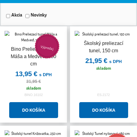
Akcia
Novinky
Školský preliezací
Výpredaj
Akcia
Bino Preliezací tunel
tunel, 150 cm
Máša a Medveď, 180
21,95 €
s DPH
cm
skladom
13,95 €
s DPH
31,95 €
skladom
BINO.16102
ES.2172