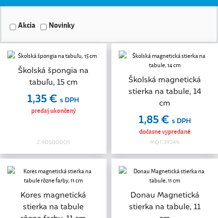
Akcia
Novinky
Školská špongia na
Školská magnetická
tabuľu, 15 cm
stierka na tabule, 14
1,35 €
s DPH
cm
predaj ukončený
1,85 €
s DPH
dočasne vypredané
Z.90500005
MQT.39249
Kores magnetická
Donau Magnetická
stierka na tabule
stierka na tabule, 11