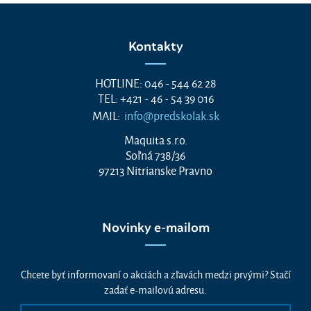
Kontakty
HOTLINE: 046 - 544 62 28
TEL: +421 - 46 - 54 39 016
MAIL:
info@predskolak.sk
Maquita s.r.o.
Soľná 738/36
97213 Nitrianske Pravno
Novinky e-mailom
Chcete byť informovaní o akciách a zľavách medzi prvými? Stačí
zadať e-mailovú adresu.