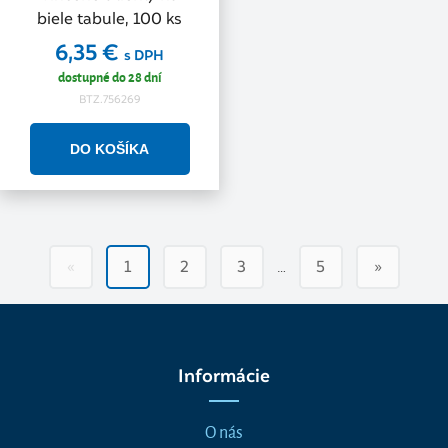
biele tabule, 100 ks
6,35 €
s DPH
dostupné do 28 dní
BTZ.756269
…
«
1
2
3
5
»
Informácie
O nás