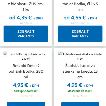
z bioplastu Ø 19 cm,
tanier Bodka, Ø 16.5
1 ks
cm
od 4,35 €
od 4,55 €
s DPH
s DPH
BTZ.TAN1
BTZ.TANBODH
ZOBRAZIŤ
ZOBRAZIŤ
VARIANTY
VARIANTY
Betzold Detský
Školská latexová
pohárik Bodka, 280
stierka na kriedu, 13
ml
cm
4,95 €
4,95 €
s DPH
s DPH
dostupné do 28 dní
dostupné do 10 dní
BTZ.754635
G.F692400