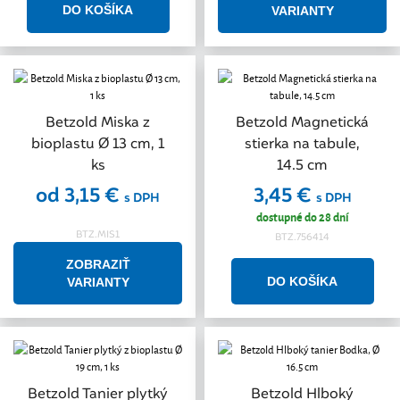
VARIANTY
Betzold Miska z
Betzold Magnetická
bioplastu Ø 13 cm, 1
stierka na tabule,
ks
14.5 cm
od 3,15 €
3,45 €
s DPH
s DPH
dostupné do 28 dní
BTZ.MIS1
BTZ.756414
ZOBRAZIŤ
VARIANTY
Betzold Tanier plytký
Betzold Hlboký