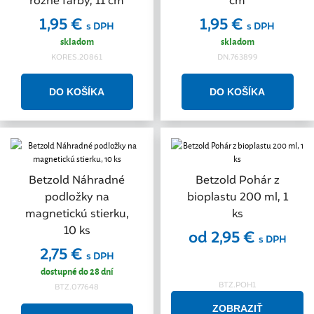
rôzne farby, 11 cm
cm
1,95 €
1,95 €
s DPH
s DPH
skladom
skladom
KORES.20861
DN.763899
Betzold Náhradné
Betzold Pohár z
podložky na
bioplastu 200 ml, 1
magnetickú stierku,
ks
10 ks
od 2,95 €
s DPH
2,75 €
s DPH
dostupné do 28 dní
BTZ.POH1
BTZ.077648
ZOBRAZIŤ