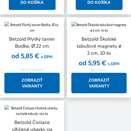
Betzold Plytký tanier
Betzold Školské
Bodka, Ø 22 cm
tabuľové magnety ø
2 cm, 10 ks
od 5,85 €
s DPH
od 5,95 €
s DPH
BTZ.TANBODP
BTZ.MAG2
ZOBRAZIŤ
ZOBRAZIŤ
VARIANTY
VARIANTY
Betzold Čistiace
vlhčené utierky na