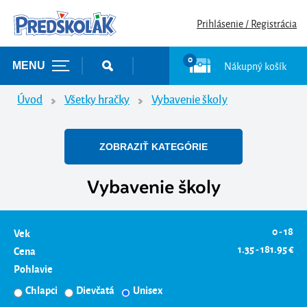
Prihlásenie / Registrácia
0
Nákupný košík
MENU
Úvod
Všetky hračky
Vybavenie školy
ZOBRAZIŤ KATEGÓRIE
Vybavenie školy
0 - 18
Vek
1.35 - 181.95 €
Cena
Pohlavie
Chlapci
Dievčatá
Unisex