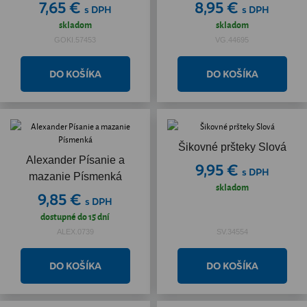
7,65 €
8,95 €
s DPH
s DPH
skladom
skladom
GOKI.57453
VG.44695
Šikovné pršteky Slová
Alexander Písanie a
9,95 €
s DPH
mazanie Písmenká
skladom
9,85 €
s DPH
dostupné do 15 dní
ALEX.0739
SV.34554