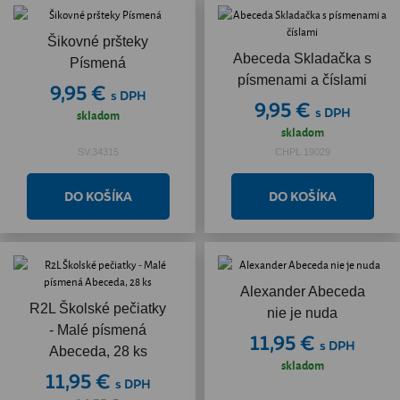
Šikovné pršteky
Abeceda Skladačka s
Písmená
písmenami a číslami
9,95 €
s DPH
9,95 €
s DPH
skladom
skladom
SV.34315
CHPL.19029
Alexander Abeceda
R2L Školské pečiatky
nie je nuda
- Malé písmená
11,95 €
s DPH
Abeceda, 28 ks
skladom
11,95 €
s DPH