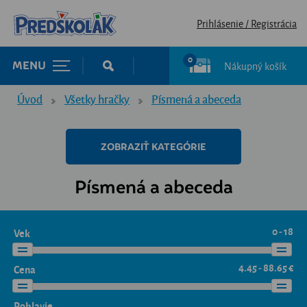
Prihlásenie / Registrácia
0
Nákupný košík
MENU
Úvod
Všetky hračky
Písmená a abeceda
ZOBRAZIŤ KATEGÓRIE
Písmená a abeceda
0 - 18
Vek
4.45 - 88.65 €
Cena
Pohlavie