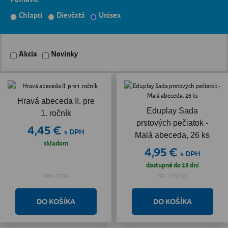
Chlapci
Dievčatá
Unisex
Akcia
Novinky
Hravá abeceda II. pre
Eduplay Sada
1. ročník
prstových pečiatok -
4,45 €
s DPH
Malá abeceda, 26 ks
skladom
4,95 €
s DPH
dostupné do 28 dní
FBK.47164
EPL.370195