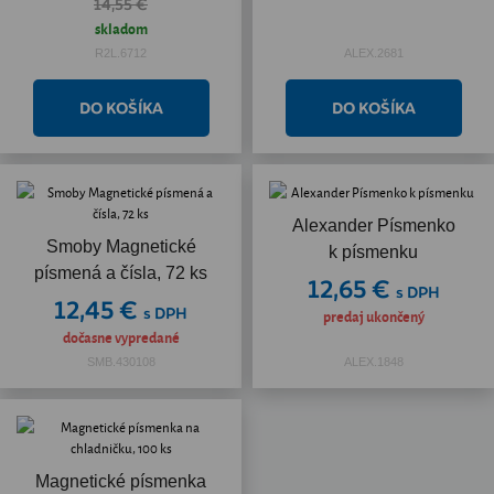
14,55 €
skladom
R2L.6712
ALEX.2681
Alexander Písmenko
Smoby Magnetické
k písmenku
písmená a čísla, 72 ks
12,65 €
s DPH
12,45 €
s DPH
predaj ukončený
dočasne vypredané
SMB.430108
ALEX.1848
Magnetické písmenka