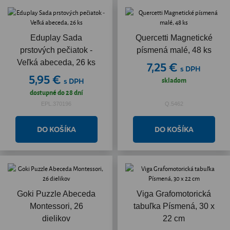
Eduplay Sada
Quercetti Magnetické
prstových pečiatok -
písmená malé, 48 ks
Veľká abeceda, 26 ks
7,25 €
s DPH
5,95 €
skladom
s DPH
dostupné do 28 dní
EPL.370196
Q.5462
Goki Puzzle Abeceda
Viga Grafomotorická
Montessori, 26
tabuľka Písmená, 30 x
dielikov
22 cm