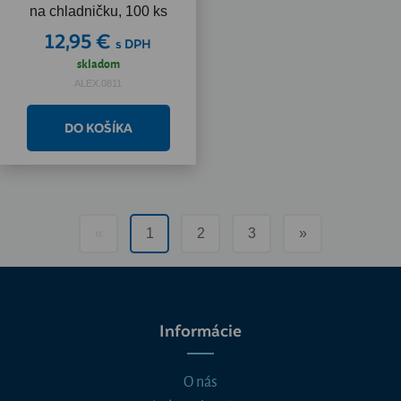
na chladničku, 100 ks
12,95 €
s DPH
skladom
ALEX.0811
«
1
2
3
»
Informácie
O nás