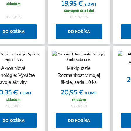
19,95 €
skladom
s DPH
dostupné do 28 dní
MNL.31975
BTZ.768375
A
Akros Nové
Maxipuzzle
hnológie: Vyvážte
Rozmanitosť v mojej
2
svoje aktivity
škole, sada 10 ks
0,35 €
20,95 €
s DPH
s DPH
skladom
skladom
AKR.38990
AKR.50224