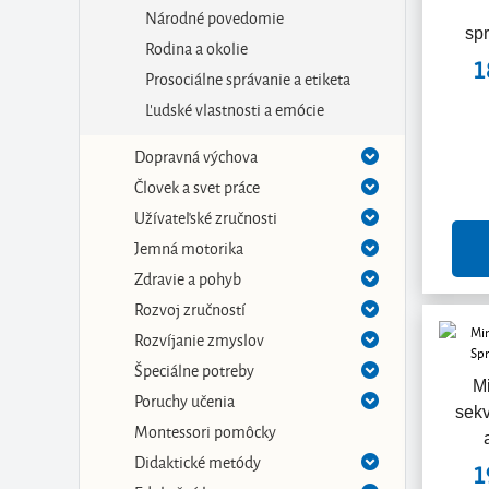
Národné povedomie
spr
Rodina a okolie
1
Prosociálne správanie a etiketa
Ľudské vlastnosti a emócie
Dopravná výchova
Človek a svet práce
Užívateľské zručnosti
Jemná motorika
Zdravie a pohyb
Rozvoj zručností
Rozvíjanie zmyslov
Špeciálne potreby
M
Poruchy učenia
sekv
Montessori pomôcky
Didaktické metódy
1