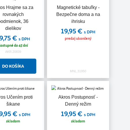
os Hrajme sa za
Magnetické tabuľky -
rovnakých
Bezpečne doma a na
podmienok, 36
ihrisku
dielikov
19,95 €
s DPH
9,75 €
predaj ukončený
s DPH
ostupné do 45 dní
AKR.20839
MNL.31950
ros Učením proti
Akros Postupnosť -
šikane
Denný režim
9,95 €
19,95 €
s DPH
s DPH
skladom
skladom