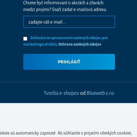
Chcete byť informovaní o akciách a zľavách
medzi prvými? Stačí zadať e-mailovú adresu.
Súhlasím so spracovaním osobných údajov pre
marketingové účely.
Ochrana osobných údajov
Tvorba e-shopov
od
Blueweb s.r.o.
okies sú automaticky zapnuté. Ak súhlasíte s prijatím všetkých cookies,