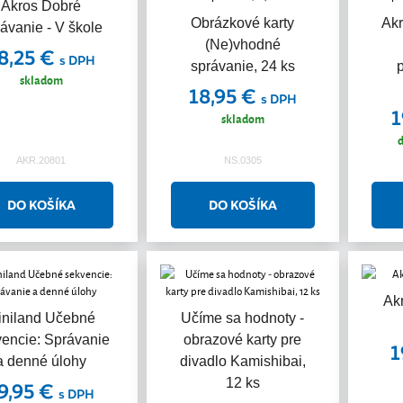
Akros Dobré
Obrázkové karty
Akr
ávanie - V škole
(Ne)vhodné
8,25 €
s DPH
správanie, 24 ks
skladom
18,95 €
s DPH
1
skladom
d
AKR.20801
NS.0305
Ak
iniland Učebné
Učíme sa hodnoty -
encie: Správanie
obrazové karty pre
1
a denné úlohy
divadlo Kamishibai,
12 ks
9,95 €
s DPH