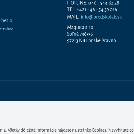
HOTLINE: 046 - 544 62 28
TEL: +421 - 46 - 54 39 016
MAIL:
info@predskolak.sk
 heslo
Maquita s.r.o.
Soľná 738/36
97213 Nitrianske Pravno
nia. Všetky dôležité informácie nájdete na stránke Cookies. Nevyhnuté co