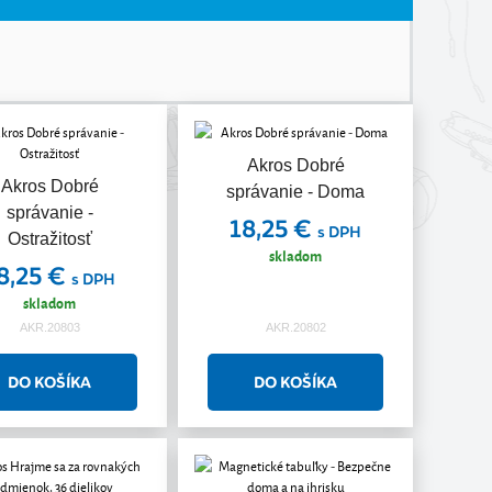
Akros Dobré
Akros Dobré
správanie - Doma
správanie -
18,25 €
s DPH
Ostražitosť
skladom
8,25 €
s DPH
skladom
AKR.20803
AKR.20802