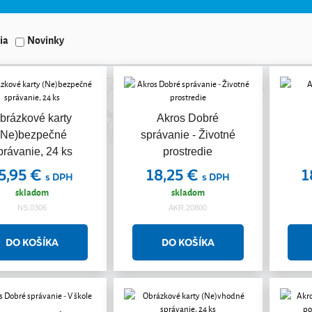
ia
Novinky
brázkové karty
Akros Dobré
(Ne)bezpečné
správanie - Životné
právanie, 24 ks
prostredie
5,95 €
18,25 €
1
s DPH
s DPH
skladom
skladom
NS.0306
AKR.20800