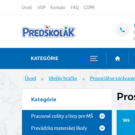
Úvod
VOP
Kontakt
FAQ
GDPR
KATEGÓRIE
Úvod
Všetky hračky
Prosociálne správanie
Pro
Kategórie
Pracovné zošity a listy pre MŠ
Vek
Prevádzka materskej školy