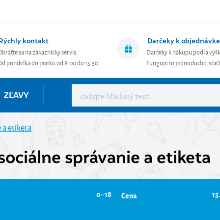
Rýchly kontakt
Darčeky k objednávke
Obráťte sa na zákaznícky servis,
Darčeky k nákupu podľa výš
Od pondelka do piatku od 8:00 do 15:30
Funguje to jednoducho, stačí 
ZĽAVY
 a etiketa
sociálne správanie a etiketa
0 - 18
15
Cena