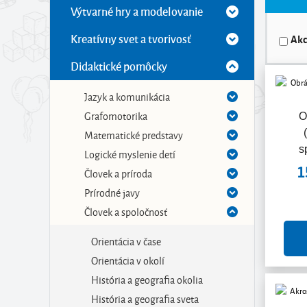
Výtvarné hry a modelovanie
Kreatívny svet a tvorivosť
Akc
Didaktické pomôcky
Jazyk a komunikácia
Grafomotorika
O
Matematické predstavy
s
Logické myslenie detí
1
Človek a príroda
Prírodné javy
Človek a spoločnosť
Orientácia v čase
Orientácia v okolí
História a geografia okolia
História a geografia sveta