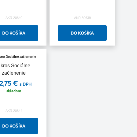
AKR.20840
AKR.30639
kros Sociálne
začlenenie
2,75 €
s DPH
skladom
AKR.20844