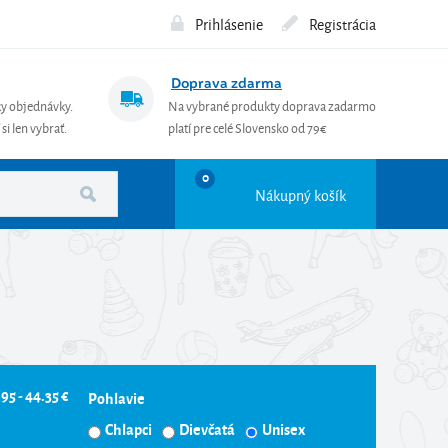
Prihlásenie
Registrácia
Doprava zdarma
ky objednávky.
Na vybrané produkty doprava zadarmo
si len vybrať.
platí pre celé Slovensko od 79€
0
Nákupný košík
.95 - 44.35 €
Pohlavie
Chlapci
Dievčatá
Unisex