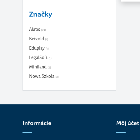
Značky
Akros
(23)
Betzold
(1)
Eduplay
(1)
LegalSoft
(1)
Miniland
(2)
Nowa Szkola
(2)
Informácie
Môj účet