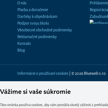
O nás
Prihlásenie
Platba a doručenie
Registrácia
Darčeky k objednávkam
Zabudnuté
Podpor svoju školu
Všeobecné obchodné podmienky
Reklamačné podmienky
Kontakt
Blog
Informácie o používaní cookies
| © 2026 Blueweb s.r.o.
Vážime si vaše súkromie
Táto stránka používa cookies, aby vám ponúkla skvelý zážitok z prehliada