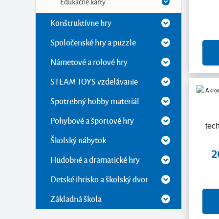
Edukačné karty
Konštruktívne hry
Spoločenské hry a puzzle
Námetové a rolové hry
STEAM TOYS vzdelávanie
Spotrebný hobby materiál
Pohybové a športové hry
tec
Školský nábytok
2
Hudobné a dramatické hry
Detské ihrisko a školský dvor
Základná škola