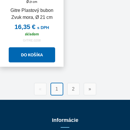
Gitre Plastový bubon
Zvuk mora, Ø 21 cm
16,35 €
s DPH
skladom
GITRE.0208
«
1
2
»
Informácie