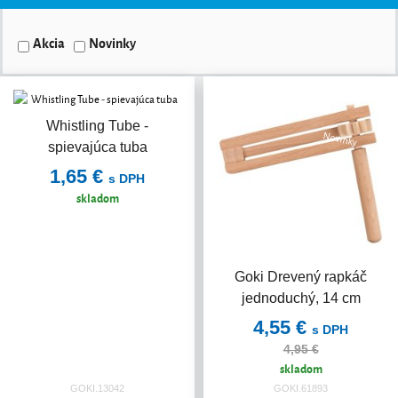
Akcia
Novinky
Whistling Tube -
Novinky
spievajúca tuba
1,65 €
s DPH
skladom
Goki Drevený rapkáč
jednoduchý, 14 cm
4,55 €
s DPH
4,95 €
skladom
GOKI.13042
GOKI.61893