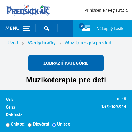
Prihlásenie / Registrácia
0
Nákupný košík
MENU
Úvod
Všetky hračky
Muzikoterapia pre deti
ZOBRAZIŤ KATEGÓRIE
Muzikoterapia pre deti
0 - 18
Vek
1.65 - 109.95 €
Cena
Pohlavie
Chlapci
Dievčatá
Unisex