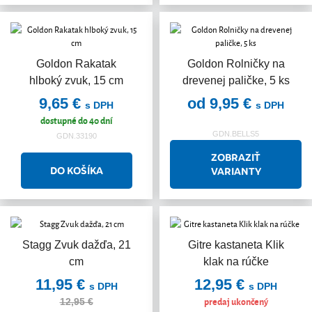
Goldon Rakatak
Goldon Rolničky na
hlboký zvuk, 15 cm
drevenej paličke, 5 ks
9,65 €
od 9,95 €
s DPH
s DPH
dostupné do 40 dní
GDN.BELLS5
GDN.33190
ZOBRAZIŤ
VARIANTY
Stagg Zvuk dažďa, 21
Gitre kastaneta Klik
Akcia
cm
klak na rúčke
11,95 €
12,95 €
s DPH
s DPH
predaj ukončený
12,95 €