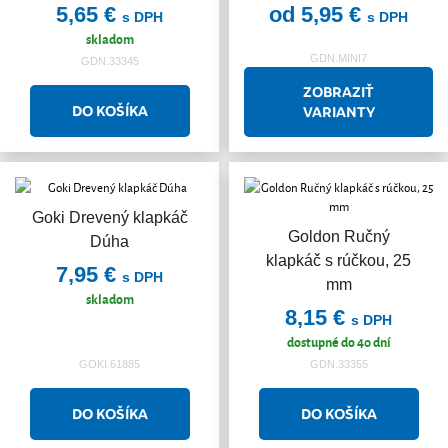
5,65 €
od 5,95 €
s DPH
s DPH
skladom
GDN.MINI7
GDN.33345
ZOBRAZIŤ
VARIANTY
Goki Drevený klapkáč
Goldon Ručný
Dúha
klapkáč s rúčkou, 25
7,95 €
s DPH
mm
skladom
8,15 €
s DPH
dostupné do 40 dní
GOKI.61885
GDN.33355