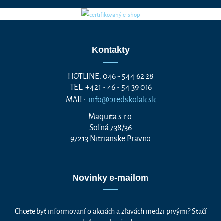
Kontakty
HOTLINE: 046 - 544 62 28
TEL: +421 - 46 - 54 39 016
MAIL:
info@predskolak.sk
Maquita s.r.o.
Soľná 738/36
97213 Nitrianske Pravno
Novinky e-mailom
Chcete byť informovaní o akciách a zľavách medzi prvými? Stačí