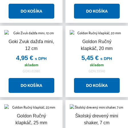
Goki Zvuk dažďa mini,
Goldon Ručný
12 cm
klapkáč, 20 mm
4,95 €
5,45 €
s DPH
s DPH
skladom
skladom
GOKI.61880
GDN.33340
Goldon Ručný
Školský drevený mini
klapkáč, 25 mm
shaker, 7 cm