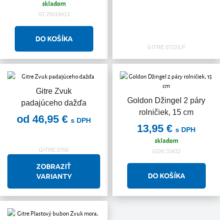
skladom
ST.25019413
GITRE.0722/LP
Gitre Zvuk
Goldon Džingel 2 páry
padajúceho dažďa
rolničiek, 15 cm
od 46,95 €
s DPH
13,95 €
s DPH
skladom
GITRE.0700
GDN.33432
ZOBRAZIŤ
VARIANTY