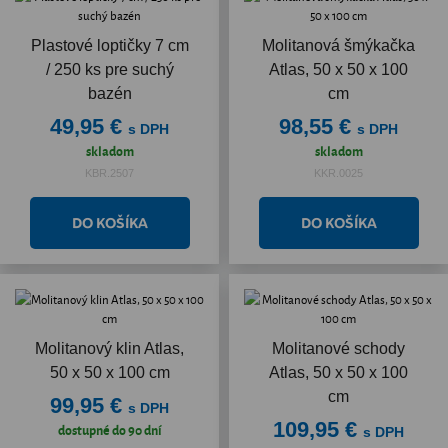
Plastové loptičky 7 cm
Molitanová šmýkačka
/ 250 ks pre suchý
Atlas, 50 x 50 x 100
bazén
cm
49,95 €
98,55 €
s DPH
s DPH
skladom
skladom
KBR.2507
KKR.0025
Molitanový klin Atlas,
Molitanové schody
50 x 50 x 100 cm
Atlas, 50 x 50 x 100
cm
99,95 €
s DPH
109,95 €
dostupné do 90 dní
s DPH