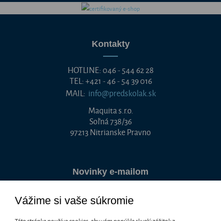
Kontakty
HOTLINE: 046 - 544 62 28
TEL: +421 - 46 - 54 39 016
MAIL:
info@predskolak.sk
Maquita s.r.o.
Soľná 738/36
97213 Nitrianske Pravno
Novinky e-mailom
Vážime si vaše súkromie
Chcete byť informovaní o akciách a zľavách medzi prvými? Stačí
zadať e-mailovú adresu.
Táto stránka používa cookies, aby vám ponúkla skvelý zážitok z