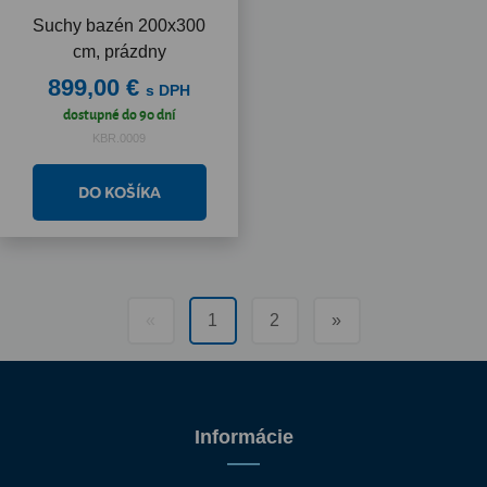
Suchy bazén 200x300
cm, prázdny
899,00 €
s DPH
dostupné do 90 dní
KBR.0009
«
1
2
»
Informácie