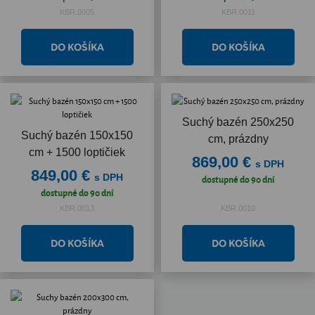
KBR.0005
KBR.0011
Suchý bazén 250x250
Suchý bazén 150x150
cm, prázdny
cm + 1500 loptičiek
869,00 €
s DPH
849,00 €
s DPH
dostupné do 90 dní
dostupné do 90 dní
KBR.0013
KBR.0010