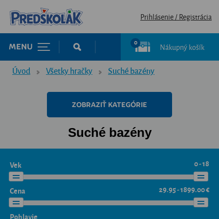
Prihlásenie / Registrácia
0
Nákupný košík
MENU
Úvod
Všetky hračky
Suché bazény
ZOBRAZIŤ KATEGÓRIE
Suché bazény
0 - 18
Vek
29.95 - 1899.00 €
Cena
Pohlavie