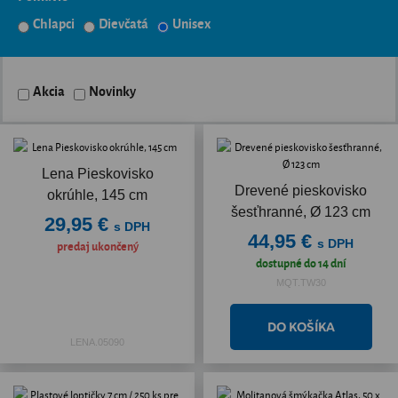
Chlapci
Dievčatá
Unisex
Akcia
Novinky
Lena Pieskovisko
Drevené pieskovisko
okrúhle, 145 cm
šesťhranné, Ø 123 cm
29,95 €
s DPH
44,95 €
s DPH
predaj ukončený
dostupné do 14 dní
MQT.TW30
LENA.05090