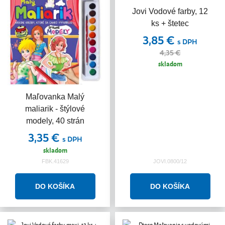
Jovi Vodové farby, 12
Akcia
ks + štetec
3,85 €
s DPH
4,35 €
skladom
Maľovanka Malý
maliarik - štýlové
modely, 40 strán
3,35 €
s DPH
skladom
FBK.41629
JOVI.0800/12