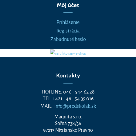
Môj účet
Prihlásenie
Registrácia
Zabudnuté heslo
Kontakty
HOTLINE: 046 - 544 62 28
TEL: +421 - 46 - 54 39 016
MAIL:
info@predskolak.sk
Maquita s.r.o.
Soľná 738/36
97213 Nitrianske Pravno