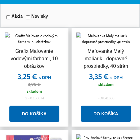
Akcia
Novinky
Grafix Maľovanie
Maľovanka Malý
vodovými farbami, 10
maliarik - dopravné
obrázkov
prostriedky, 40 strán
3,25 €
3,35 €
s DPH
s DPH
skladom
3,95 €
skladom
GFX.150074
FBK.41636