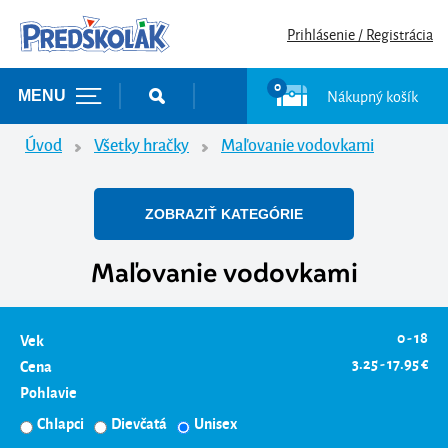
Prihlásenie / Registrácia
0
Nákupný košík
MENU
Úvod
Všetky hračky
Maľovanie vodovkami
ZOBRAZIŤ KATEGÓRIE
Maľovanie vodovkami
0 - 18
Vek
3.25 - 17.95 €
Cena
Pohlavie
Chlapci
Dievčatá
Unisex