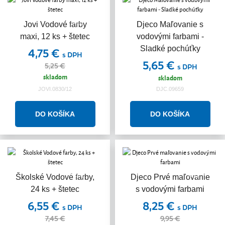
Akcia
Jovi Vodové farby
Djeco Maľovanie s
maxi, 12 ks + štetec
vodovými farbami -
Sladké pochúťky
4,75 €
s DPH
5,65 €
5,25 €
s DPH
skladom
skladom
JOVI.0830/12
DJC.09659
Akcia
Akcia
Školské Vodové farby,
Djeco Prvé maľovanie
24 ks + štetec
s vodovými farbami
6,55 €
8,25 €
s DPH
s DPH
7,45 €
9,95 €