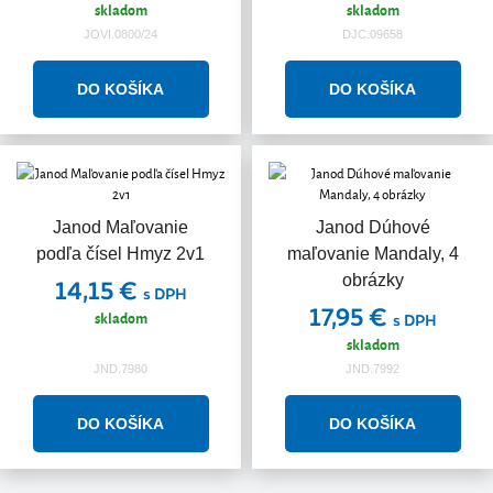
skladom
skladom
JOVI.0800/24
DJC.09658
Janod Maľovanie
Janod Dúhové
podľa čísel Hmyz 2v1
maľovanie Mandaly, 4
obrázky
14,15 €
s DPH
17,95 €
skladom
s DPH
skladom
JND.7980
JND.7992