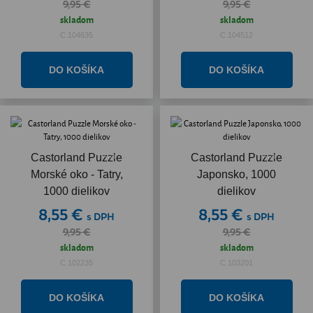
9,95 €
9,95 €
skladom
skladom
C.104635
C.104512
Akcia
Akcia
Castorland Puzzle
Castorland Puzzle
Morské oko - Tatry,
Japonsko, 1000
1000 dielikov
dielikov
8,55 €
8,55 €
s DPH
s DPH
9,95 €
9,95 €
skladom
skladom
C.102235
C.103201