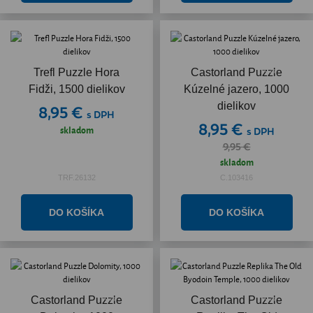
Akcia
Trefl Puzzle Hora
Castorland Puzzle
Fidži, 1500 dielikov
Kúzelné jazero, 1000
dielikov
8,95 €
s DPH
8,95 €
skladom
s DPH
9,95 €
skladom
TRF.26132
C.103416
Akcia
Akcia
Castorland Puzzle
Castorland Puzzle