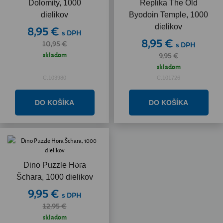
Dolomity, 1000
Replika The Old
dielikov
Byodoin Temple, 1000
dielikov
8,95 €
s DPH
8,95 €
10,95 €
s DPH
skladom
9,95 €
skladom
C.103980
C.101726
Akcia
Dino Puzzle Hora
Šchara, 1000 dielikov
9,95 €
s DPH
12,95 €
skladom