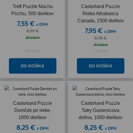
Akcia
Akcia
Trefl Puzzle Machu
Castorland Puzzle
Picchu, 500 dielikov
Rieka Athabasca
Canada, 1500 dielkov
7,55 €
s DPH
7,95 €
8,95 €
s DPH
skladom
8,95 €
skladom
TRF.37260
C.150762
Akcia
Akcia
Castorland Puzzle
Castorland Puzzle
Domček pri rieke,
Tatry Gasienicova
1000 dielikov
dolina, 1000 dielikov
8,25 €
8,25 €
s DPH
s DPH