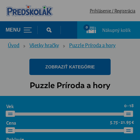
Prihlásenie / Registrácia
0
Nákupný košík
MENU
Úvod
Všetky hračky
Puzzle Príroda a hory
ZOBRAZIŤ KATEGÓRIE
Puzzle Príroda a hory
0 - 18
Vek
5.75 - 21.95 €
Cena
Pohlavie