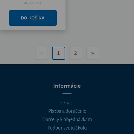
DINO.532847
«
1
2
»
Informácie
O nás
Platba a doručenie
Darčeky k objednávkam
Podpor svoju školu