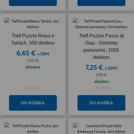
Akcia
Akcia
Trefl Puzzle Rieka v
Trefl Puzzle Passo di
Tatrách, 500 dielikov
Giau - Dolomity
panoramic, 1000
6,65 €
s DPH
dielikov
7,95 €
7,25 €
skladom
s DPH
7,95 €
skladom
TRF.37117
TRF.29038