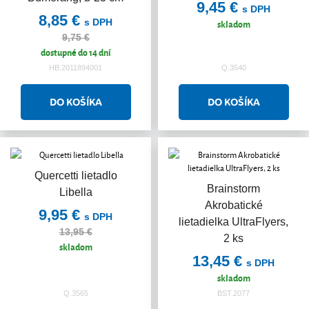
9,45 €
s DPH
8,85 €
s DPH
skladom
9,75 €
dostupné do 14 dní
HB.2011894001
Q.3540
Quercetti lietadlo
Brainstorm
Libella
Akrobatické
9,95 €
s DPH
lietadielka UltraFlyers,
13,95 €
2 ks
skladom
13,45 €
s DPH
skladom
Q.3565
BST.2077