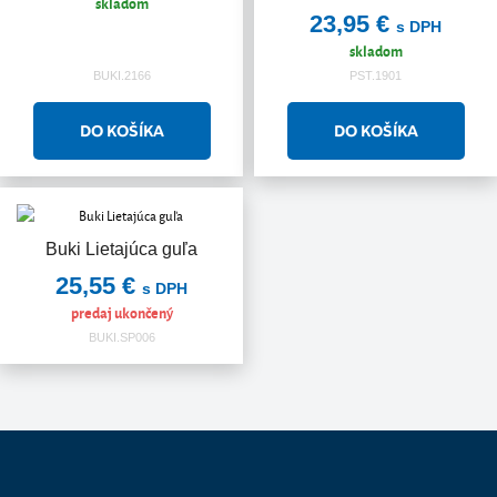
skladom
23,95 €
s DPH
skladom
BUKI.2166
PST.1901
Buki Lietajúca guľa
25,55 €
s DPH
predaj ukončený
BUKI.SP006