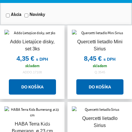
Akcia
Novinky
Addo Lietajúce disky,
Quercetti lietadlo Mini
set 3ks
Sirius
4,35 €
8,45 €
s DPH
s DPH
skladom
skladom
ADDO.17108
Q.3545
Quercetti lietadlo
Akcia
HABA Terra Kids
Sirius
Bumerang, ø 23 cm