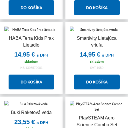
HABA Terra Kids Prak
Smartivity Lietajúca
Lietadlo
vrtuľa
14,95 €
14,95 €
s DPH
s DPH
skladom
skladom
HB.1303572001
SVT.1050
Buki Raketová veda
PlaySTEAM Aero
23,55 €
s DPH
Science Combo Set