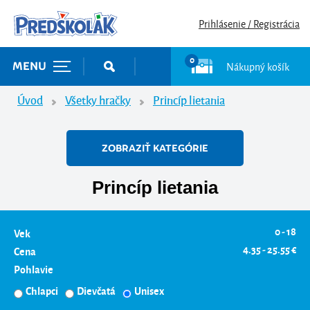
Prihlásenie / Registrácia
0
Nákupný košík
MENU
Úvod
Všetky hračky
Princíp lietania
ZOBRAZIŤ KATEGÓRIE
Princíp lietania
0 - 18
Vek
4.35 - 25.55 €
Cena
Pohlavie
Chlapci
Dievčatá
Unisex