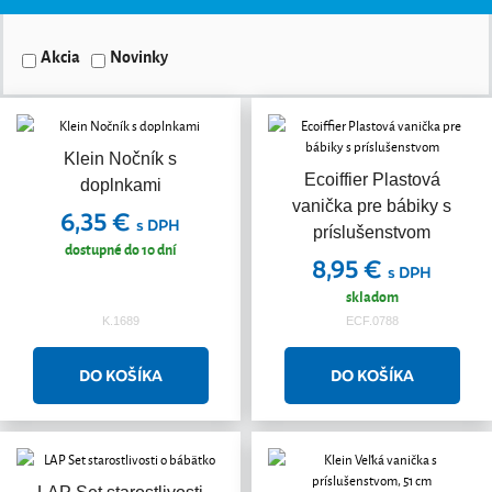
Akcia
Novinky
Klein Nočník s
Ecoiffier Plastová
doplnkami
vanička pre bábiky s
6,35 €
s DPH
príslušenstvom
dostupné do 10 dní
8,95 €
s DPH
skladom
K.1689
ECF.0788