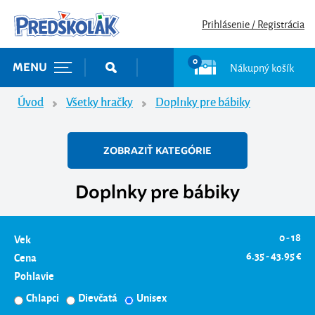
Prihlásenie / Registrácia
0
Nákupný košík
MENU
Úvod
Všetky hračky
Doplnky pre bábiky
ZOBRAZIŤ KATEGÓRIE
Doplnky pre bábiky
0 - 18
Vek
6.35 - 43.95 €
Cena
Pohlavie
Chlapci
Dievčatá
Unisex