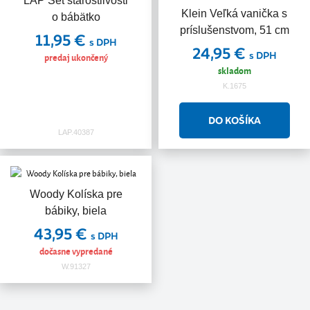
LAP Set starostlivosti
Klein Veľká vanička s
o bábätko
príslušenstvom, 51 cm
11,95 €
s DPH
24,95 €
s DPH
predaj ukončený
skladom
K.1675
LAP.40387
Woody Kolíska pre
bábiky, biela
43,95 €
s DPH
dočasne vypredané
W.91327