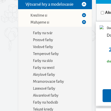
Výtvarné hry a modelovanie
Ak
Kreslíme si
Maľujeme si
Farby na tvár
D
Prstové farby
Vodové farby
Temperové farby
Farby na sklo
do
Farby na textil
Akrylové farby
Mramorovacie farby
Latexové farby
Akvarelové farby
Farby na hodváb
Tekuté kriedy