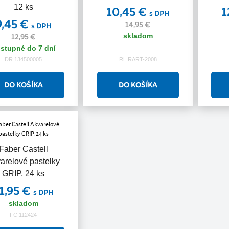
12 ks
10,45 €
1
s DPH
9,45 €
14,95 €
s DPH
skladom
12,95 €
stupné do 7 dní
DR.134500005
RL.RART-2008
Faber Castell
arelové pastelky
GRIP, 24 ks
1,95 €
s DPH
skladom
FC.112424