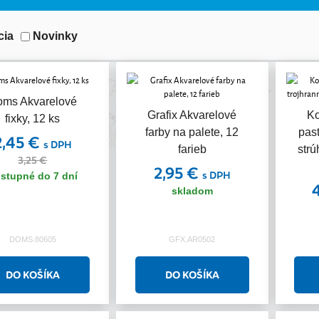
cia
Novinky
oms Akvarelové
Akcia
Grafix Akvarelové
Ko
fixky, 12 ks
farby na palete, 12
past
2,45 €
s DPH
farieb
strú
3,25 €
2,95 €
s DPH
stupné do 7 dní
skladom
DOMS.80605
GFX.AR0502