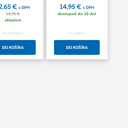
2,65 €
14,95 €
s DPH
s DPH
14,95 €
dostupné do 10 dní
skladom
DR.134500112
FC.169618