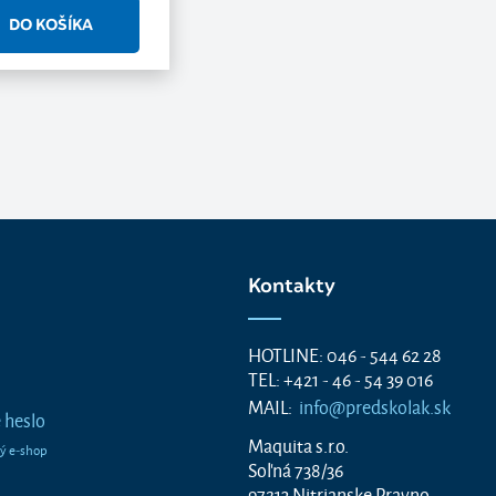
Kontakty
HOTLINE: 046 - 544 62 28
TEL: +421 - 46 - 54 39 016
MAIL:
info@predskolak.sk
 heslo
Maquita s.r.o.
Soľná 738/36
97213 Nitrianske Pravno