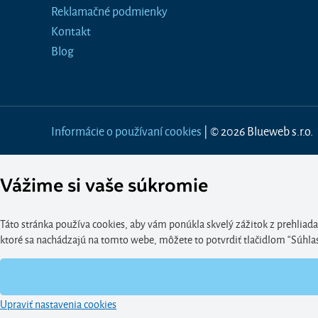
Reklamačné podmienky
Kontakt
Blog
Informácie o používaní cookies
| © 2026 Blueweb s.r.o.
Vážime si vaše súkromie
Táto stránka používa cookies, aby vám ponúkla skvelý zážitok z prehliada
ktoré sa nachádzajú na tomto webe, môžete to potvrdiť tlačidlom “Súhlasím
Upraviť nastavenia cookies