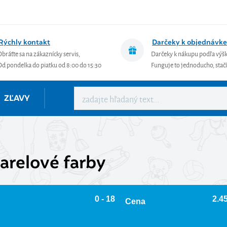
Rýchly kontakt
Darčeky k objednávke
Obráťte sa na zákaznícky servis,
Darčeky k nákupu podľa výš
Od pondelka do piatku od 8:00 do 15:30
Funguje to jednoducho, stačí 
ZĽAVY
arelové farby
0 - 18
2.45
Cena