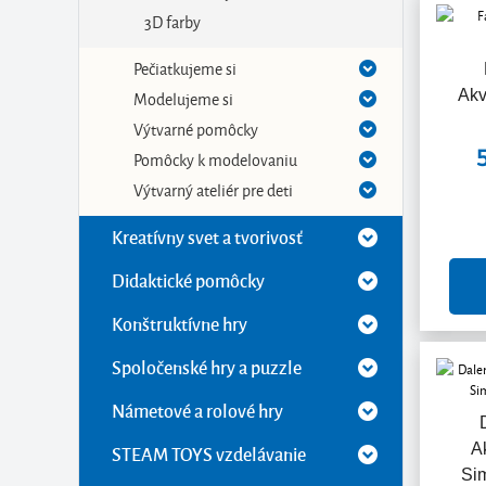
3D farby
Pečiatkujeme si
Akv
Modelujeme si
Výtvarné pomôcky
Pomôcky k modelovaniu
Výtvarný ateliér pre deti
Kreatívny svet a tvorivosť
Didaktické pomôcky
Konštruktívne hry
Spoločenské hry a puzzle
Námetové a rolové hry
A
STEAM TOYS vzdelávanie
Sim