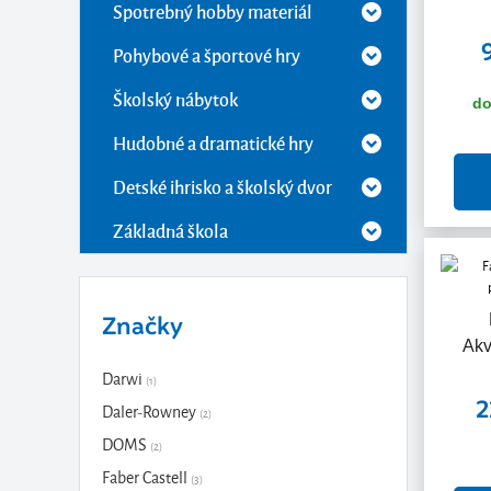
Spotrebný hobby materiál
Pohybové a športové hry
Školský nábytok
do
Hudobné a dramatické hry
Detské ihrisko a školský dvor
Základná škola
Značky
Akv
Darwi
(1)
2
Daler-Rowney
(2)
DOMS
(2)
Faber Castell
(3)