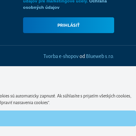
údajov pre marketingové účely.
Ochrana
osobných údajov
Tvorba e-shopov
od
Blueweb s.r.o.
okies sú automaticky zapnuté. Ak súhlasíte s prijatím všetkých cookies,
Upraviť nastavenia cookies".