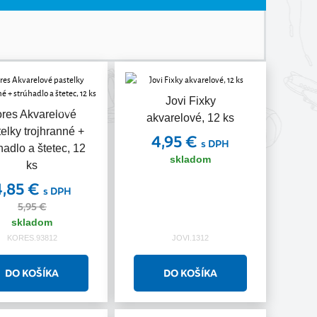
Jovi Fixky
Akcia
res Akvarelové
akvarelové, 12 ks
elky trojhranné +
4,95 €
s DPH
hadlo a štetec, 12
skladom
ks
4,85 €
s DPH
5,95 €
skladom
KORES.93812
JOVI.1312