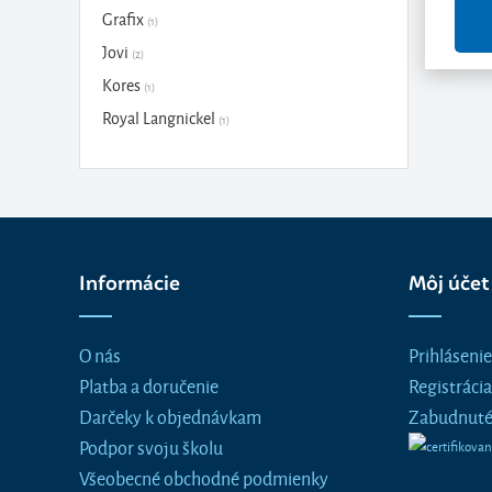
Grafix
(1)
Jovi
(2)
Kores
(1)
Royal Langnickel
(1)
Informácie
Môj účet
O nás
Prihlásenie
Platba a doručenie
Registrácia
Darčeky k objednávkam
Zabudnuté
Podpor svoju školu
Všeobecné obchodné podmienky