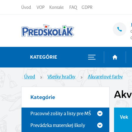
Úvod
VOP
Kontakt
FAQ
GDPR
KATEGÓRIE
Úvod
Všetky hračky
Akvarelové farby
Akv
Kategórie
Pracovné zošity a listy pre MŠ
Vek
Prevádzka materskej školy