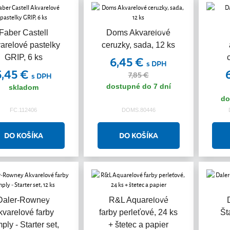
Akcia
Faber Castell
Doms Akvarelové
arelové pastelky
ceruzky, sada, 12 ks
GRIP, 6 ks
6,45 €
s DPH
5,45 €
7,85 €
s DPH
dostupné do 7 dní
skladom
do
FC.112406
DOMS.80446
Akcia
Akcia
Daler-Rowney
R&L Aquarelové
kvarelové farby
farby perleťové, 24 ks
Št
ply - Starter set,
+ štetec a papier