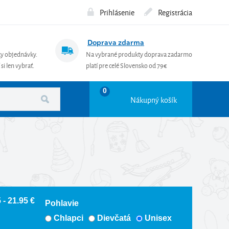
Prihlásenie
Registrácia
Doprava zdarma
ky objednávky.
Na vybrané produkty doprava zadarmo
si len vybrať.
platí pre celé Slovensko od 79€
0
Nákupný košík
 - 21.95 €
Pohlavie
Chlapci
Dievčatá
Unisex