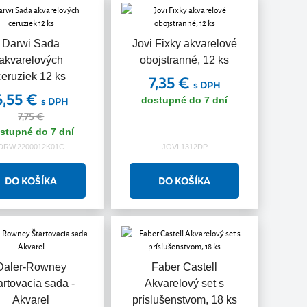
Akcia
Darwi Sada
Jovi Fixky akvarelové
akvarelových
obojstranné, 12 ks
ceruziek 12 ks
7,35 €
s DPH
6,55 €
dostupné do 7 dní
s DPH
7,75 €
stupné do 7 dní
DRW.2200012K01C
JOVI.1312DP
Akcia
Daler-Rowney
Faber Castell
artovacia sada -
Akvarelový set s
Akvarel
príslušenstvom, 18 ks