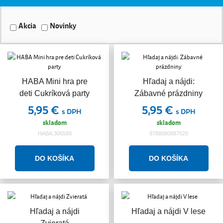
Akcia
Novinky
HABA Mini hra pre
Hľadaj a nájdi:
deti Cukríková party
Zábavné prázdniny
5,95 €
5,95 €
s DPH
s DPH
skladom
skladom
HABA.306588
9788080887520
Hľadaj a nájdi
Hľadaj a nájdi V lese