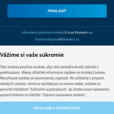
Informácie o používaní cookies
| © 2026 Blueweb s.r.o.
Tvorba e-shopov
od
Blueweb s.r.o.
Vážime si vaše súkromie
Táto stránka používa cookies, aby vám ponúkla skvelý zážitok z
prehliadania. Všetky dôležité informácie nájdete na stránke Cookies.
Nevyhnuté cookies sú automaticky zapnuté. Ak súhlasíte s prijatím
všetkých cookies, ktoré sa nachádzajú na tomto webe, môžete to
potvrdiť tlačidlom “Súhlasím a pokračovať", ak chcete svoje nastavenia
upraviť kliknite na tlačidlo “Upraviť nastavenia cookies".
SÚHLASÍM A POKRAČOVAŤ