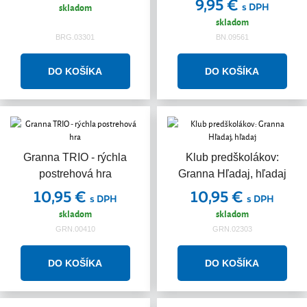
9,95 €
skladom
s DPH
skladom
BRG.03301
BN.09561
Granna TRIO - rýchla
Klub predškolákov:
postrehová hra
Granna Hľadaj, hľadaj
10,95 €
10,95 €
s DPH
s DPH
skladom
skladom
GRN.00410
GRN.02303