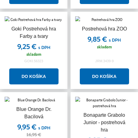
Goki Postrehová hra
Postrehová hra ZOO
Farby a tvary
9,85 €
s DPH
9,25 €
skladom
s DPH
skladom
GOKI.56323
JRM.3439-9
Blue Orange Dr.
Bonaparte Grabolo
Bacilová
Junior - postrehová
9,95 €
s DPH
hra
16,95 €