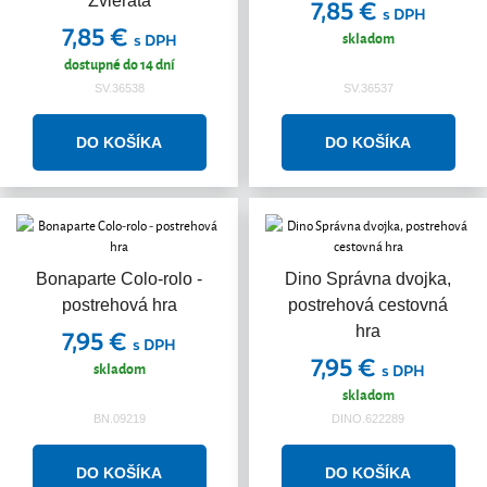
Zvieratá
7,85 €
s DPH
7,85 €
skladom
s DPH
dostupné do 14 dní
SV.36538
SV.36537
Bonaparte Colo-rolo -
Dino Správna dvojka,
postrehová hra
postrehová cestovná
hra
7,95 €
s DPH
7,95 €
skladom
s DPH
skladom
BN.09219
DINO.622289