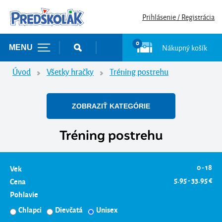
Prihlásenie / Registrácia
0
Nákupný košík
MENU
Úvod
Všetky hračky
Tréning postrehu
ZOBRAZIŤ KATEGÓRIE
Tréning postrehu
0 - 18
Vek
5.95 - 33.95 €
Cena
Pohlavie
Chlapci
Dievčatá
Unisex