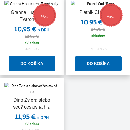
Granna Hra s tvarmi,
Piatnik Cink! Party
Akcia
Akcia
Tvarohrátky
10,95 €
s DPH
10,95 €
14,95 €
s DPH
skladom
12,95 €
skladom
GRN.02355
PTK.209655
Dino Zviera alebo
vec? cestovná hra
11,95 €
s DPH
skladom