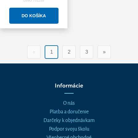
DINO.751255
«
1
2
3
»
Informácie
O nás
Platba a doručenie
Darčeky k objednávkam
Podpor svoju školu
Všeobecné obchodné