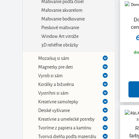
Maľovanie podľa čísiel
Maľovanie akvarelom
Maľovanie bodkovanie
D
Pieskové maľovanie
cer
Window Art vitráže
3D reliéfne obrázky
do
Mozaikuj si sám
Magnetky pre deti
Vyrob si sám
Korálky a bižutéria
Vystrihni si sám
Kreatívne samolepky
Detské vyšívanie
Kreatívne a umelecké potreby
Tvoríme z papiera a kartónu
R
Tvorivá dielňa podľa materiálu
farb