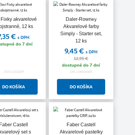
Akcia
 Fixky akvarelové
Daler-Rowney
ojstranné, 12 ks
Akvarelové farby
Simply - Starter set,
7,35 €
s DPH
12 ks
stupné do 7 dní
9,45 €
s DPH
12,95 €
dostupné do 7 dní
JOVI.1312DP
DR.134500005
Faber Castell
Faber Castell
kvarelový set s
Akvarelové pastelky