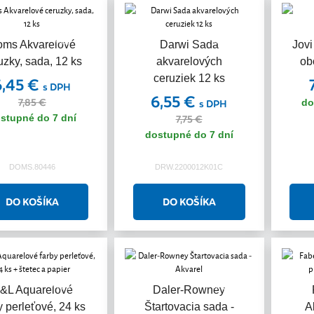
Akcia
Akcia
oms Akvarelové
Darwi Sada
Jovi
uzky, sada, 12 ks
akvarelových
ob
ceruziek 12 ks
6,45 €
s DPH
6,55 €
7,85 €
do
s DPH
stupné do 7 dní
7,75 €
dostupné do 7 dní
DOMS.80446
DRW.2200012K01C
Akcia
Akcia
&L Aquarelové
Daler-Rowney
y perleťové, 24 ks
Štartovacia sada -
A