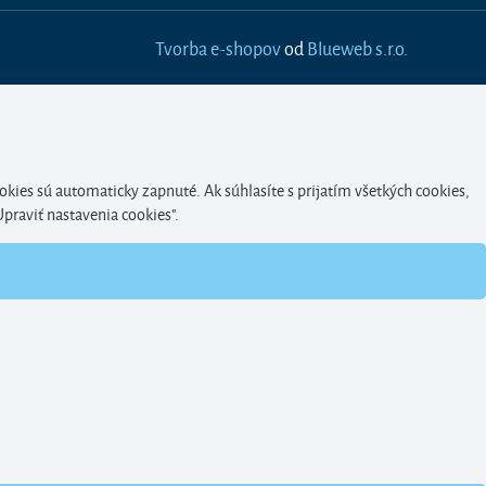
Tvorba e-shopov
od
Blueweb s.r.o.
okies sú automaticky zapnuté. Ak súhlasíte s prijatím všetkých cookies,
Upraviť nastavenia cookies".