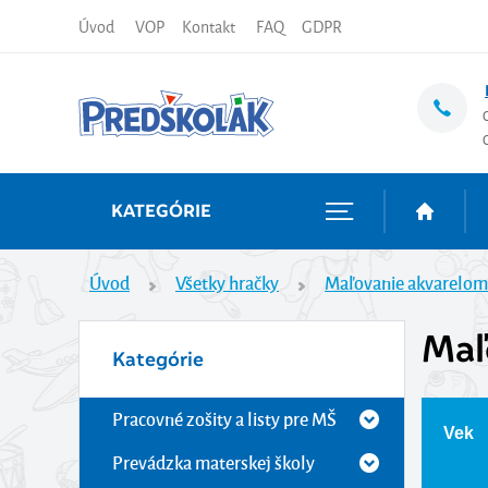
Úvod
VOP
Kontakt
FAQ
GDPR
KATEGÓRIE
Úvod
Všetky hračky
Maľovanie akvarelom
Maľ
Kategórie
Pracovné zošity a listy pre MŠ
Vek
Prevádzka materskej školy