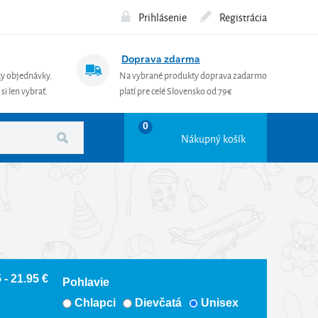
Prihlásenie
Registrácia
Doprava zdarma
ky objednávky.
Na vybrané produkty doprava zadarmo
si len vybrať.
platí pre celé Slovensko od 79€
0
Nákupný košík
 - 21.95 €
Pohlavie
Chlapci
Dievčatá
Unisex