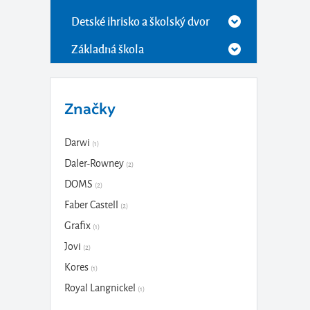
Detské ihrisko a školský dvor
Základná škola
Značky
Darwi
(1)
Daler-Rowney
(2)
DOMS
(2)
Faber Castell
(2)
Grafix
(1)
Jovi
(2)
Kores
(1)
Royal Langnickel
(1)