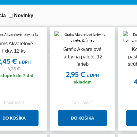
cia
Novinky
oms Akvarelové
Akcia
Grafix Akvarelové
Ko
fixky, 12 ks
farby na palete, 12
past
2,45 €
s DPH
farieb
strú
3,25 €
2,95 €
s DPH
stupné do 7 dní
skladom
DOMS.80605
GFX.AR0502