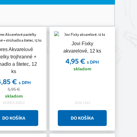
Jovi Fixky
Akcia
res Akvarelové
akvarelové, 12 ks
elky trojhranné +
4,95 €
s DPH
hadlo a štetec, 12
skladom
ks
4,85 €
s DPH
5,95 €
skladom
KORES.93812
JOVI.1312