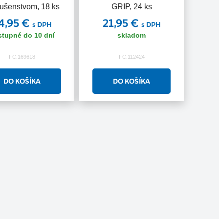
lušenstvom, 18 ks
GRIP, 24 ks
4,95 €
21,95 €
s DPH
s DPH
stupné do 10 dní
skladom
FC.169618
FC.112424