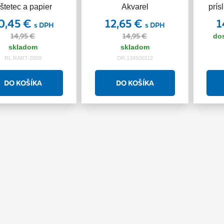
 štetec a papier
Akvarel
prís
0,45 €
12,65 €
1
s DPH
s DPH
14,95 €
14,95 €
do
skladom
skladom
RL.RART-2008
DR.134500112