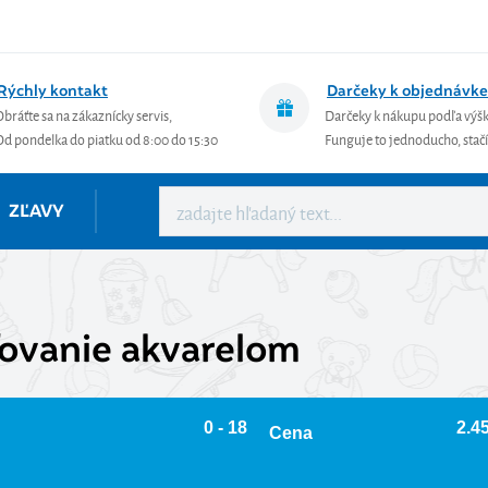
Rýchly kontakt
Darčeky k objednávke
Obráťte sa na zákaznícky servis,
Darčeky k nákupu podľa výš
Od pondelka do piatku od 8:00 do 15:30
Funguje to jednoducho, stačí 
ZĽAVY
ovanie akvarelom
0 - 18
2.45
Cena