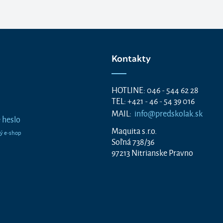
Kontakty
HOTLINE: 046 - 544 62 28
TEL: +421 - 46 - 54 39 016
MAIL:
info@predskolak.sk
 heslo
Maquita s.r.o.
Soľná 738/36
97213 Nitrianske Pravno