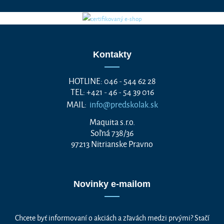
Kontakty
HOTLINE: 046 - 544 62 28
TEL: +421 - 46 - 54 39 016
MAIL:
info@predskolak.sk
Maquita s.r.o.
Soľná 738/36
97213 Nitrianske Pravno
Novinky e-mailom
Chcete byť informovaní o akciách a zľavách medzi prvými? Stačí