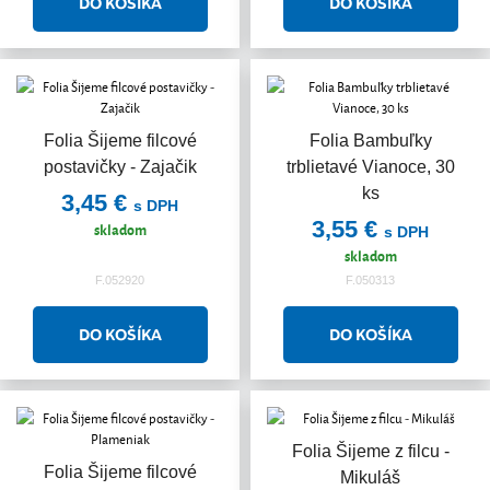
Folia Šijeme filcové
Folia Bambuľky
postavičky - Zajačik
trblietavé Vianoce, 30
ks
3,45 €
s DPH
3,55 €
skladom
s DPH
skladom
F.052920
F.050313
Folia Šijeme z filcu -
Akcia
Folia Šijeme filcové
Mikuláš