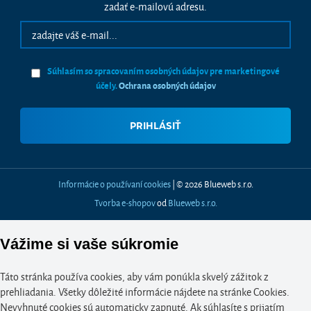
zadať e-mailovú adresu.
Súhlasím so spracovaním osobných údajov pre marketingové
účely.
Ochrana osobných údajov
Informácie o používaní cookies
| © 2026 Blueweb s.r.o.
Tvorba e-shopov
od
Blueweb s.r.o.
Vážime si vaše súkromie
Táto stránka používa cookies, aby vám ponúkla skvelý zážitok z
prehliadania. Všetky dôležité informácie nájdete na stránke Cookies.
Nevyhnuté cookies sú automaticky zapnuté. Ak súhlasíte s prijatím