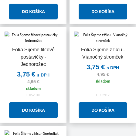
Akcia
Folia Šijeme filcové
Folia Šijeme z filcu -
postavičky -
Vianočný stromček
Jednorožec
3,75 €
s DPH
3,75 €
4,95 €
s DPH
skladom
4,95 €
skladom
F.052910
F.052917