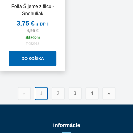
Folia Šijeme z filcu -
Akcia
Snehuliak
3,75 €
s DPH
4,95 €
skladom
F.052918
«
1
2
3
4
»
Informácie