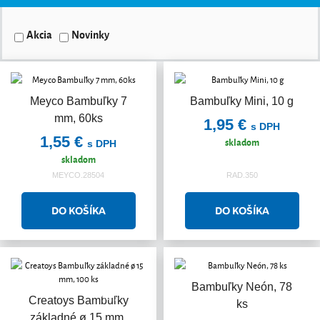
Akcia
Novinky
Meyco Bambuľky 7
Bambuľky Mini, 10 g
mm, 60ks
1,95 €
s DPH
1,55 €
skladom
s DPH
skladom
MEYCO.28504
RAD.350
Bambuľky Neón, 78
Akcia
Creatoys Bambuľky
ks
základné ø 15 mm,