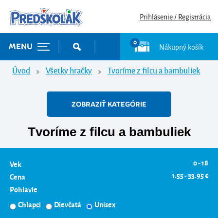
Prihlásenie / Registrácia
0
Nákupný košík
MENU
Úvod
Všetky hračky
Tvoríme z filcu a bambuliek
ZOBRAZIŤ KATEGÓRIE
Tvoríme z filcu a bambuliek
0 - 18
Vek
1.55 - 33.95 €
Cena
Pohlavie
Chlapci
Dievčatá
Unisex