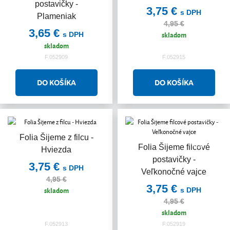
postavičky -
3,75 €
s DPH
Plameniak
4,95 €
3,65 €
skladom
s DPH
skladom
F.052909
F.052915
Folia Šijeme z filcu -
Akcia
Akcia
Folia Šijeme filcové
Hviezda
postavičky -
3,75 €
s DPH
Veľkonočné vajce
4,95 €
3,75 €
skladom
s DPH
4,95 €
skladom
F.052913
F.052919