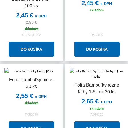
2,45 €
s DPH
100 ks
skladom
2,45 €
s DPH
2,95 €
skladom
CT.POM1002
RAD.090
Folia Bambuľky biele,
Folia Bambuľky rôzne
30 ks
farby 1-5 cm, 30 ks
2,55 €
s DPH
2,65 €
s DPH
skladom
skladom
F.050030
F.050309