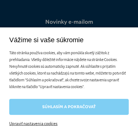
Novinky e-mailom
Vážime si vaše súkromie
Chcete byť informovaní o akciách a zľavách medzi prvými? Stačí
zadať e-mailovú adresu.
Táto stránka používa cookies, aby vám ponúkla skvelý zážitok z
prehliadania. Všetky dôležité informácie nájdete na stránke Cookies.
Nevyhnuté cookies sú automaticky zapnuté. Ak súhlasíte s prijatím
všetkých cookies, ktoré sa nachádzajú na tomto webe, môžete to potvrdiť
Súhlasím so spracovaním osobných údajov pre marketingové
tlačidlom “Súhlasím a pokračovať", ak chcete svoje nastavenia upraviť
účely.
Ochrana osobných údajov
kliknite na tlačidlo “Upraviť nastavenia cookies".
SÚHLASÍM A POKRAČOVAŤ
Upraviť nastavenia cookies
Informácie o používaní cookies
| © 2026 Blueweb s.r.o.
Tvorba e-shopov
od
Blueweb s.r.o.