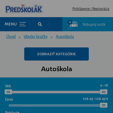
Prihlásenie / Registrácia
0
Nákupný košík
MENU
Úvod
Všetky hračky
Autoškola
ZOBRAZIŤ KATEGÓRIE
Autoškola
0 - 18
Vek
129.45 - 129.45 €
Cena
Pohlavie