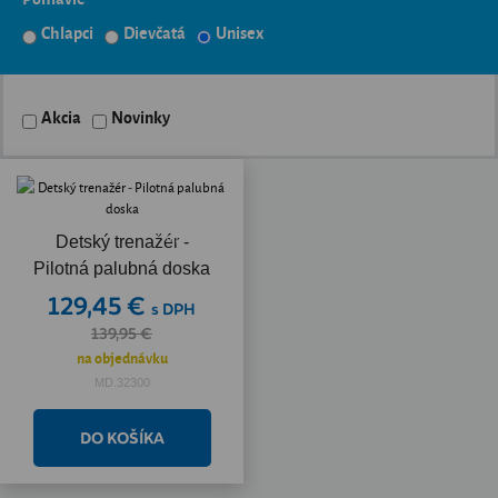
Chlapci
Dievčatá
Unisex
Akcia
Novinky
Akcia
Detský trenažér -
Pilotná palubná doska
129,45 €
s DPH
139,95 €
na objednávku
MD.32300