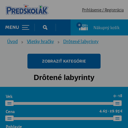
Prihlásenie / Registrácia
0
Nákupný košík
MENU
Úvod
Všetky hračky
Drôtené labyrinty
ZOBRAZIŤ KATEGÓRIE
Drôtené labyrinty
0 - 18
Vek
4.65 - 29.95 €
Cena
Pohlavie