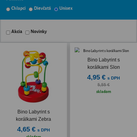
Chlapci
Dievčatá
Unisex
Akcia
Novinky
Bino Labyrint s
korálkami Slon
4,95 €
s DPH
5,55 €
skladom
Bino Labyrint s
korálkami Zebra
4,65 €
s DPH
skladom