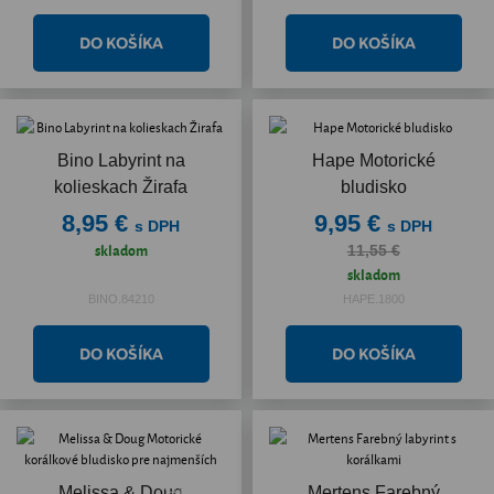
Bino Labyrint na
Hape Motorické
kolieskach Žirafa
bludisko
8,95 €
9,95 €
s DPH
s DPH
skladom
11,55 €
skladom
BINO.84210
HAPE.1800
Akcia
Melissa & Doug
Mertens Farebný