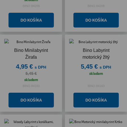
BINO.84209
BINO.84208
Bino Minilabyrint
Bino Labyrint
Žirafa
motorický žltý
4,95 €
5,45 €
s DPH
s DPH
skladom
5,45 €
skladom
BINO.84160
BINO.84163