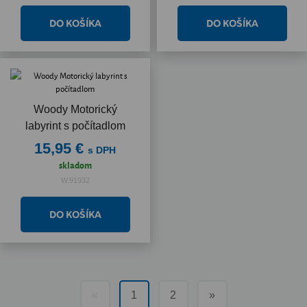
Woody Motorický
labyrint s počítadlom
15,95 €
s DPH
skladom
W.91932
«
1
2
»