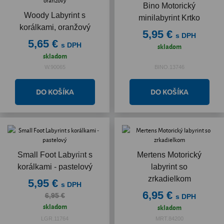
Bino Motorický
Woody Labyrint s
minilabyrint Krtko
korálkami, oranžový
5,95 €
s DPH
5,65 €
s DPH
skladom
skladom
W.90065
BINO.13746
Akcia
Small Foot Labyrint s
Mertens Motorický
korálkami - pastelový
labyrint so
zrkadielkom
5,95 €
s DPH
6,95 €
6,95 €
s DPH
skladom
skladom
LGR.11764
MRT.84200