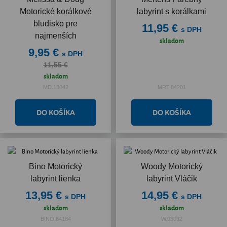
Motorické korálkové
labyrint s korálkami
bludisko pre
11,95 €
s DPH
najmenších
skladom
9,95 €
s DPH
11,55 €
skladom
MD.13042
MRT.84201
Bino Motorický
Woody Motorický
labyrint lienka
labyrint Vláčik
13,95 €
14,95 €
s DPH
s DPH
skladom
skladom
BINO.84184
W.93032