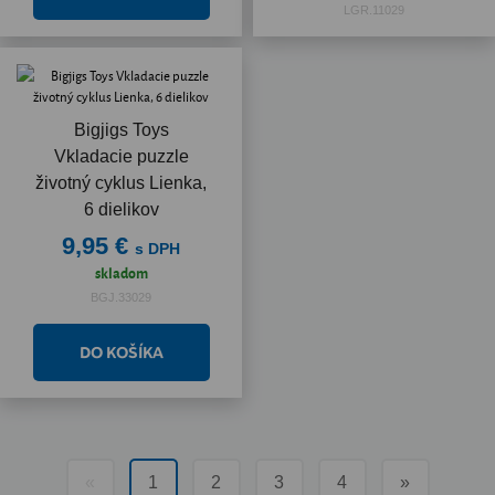
LGR.11029
Bigjigs Toys
Vkladacie puzzle
životný cyklus Lienka,
6 dielikov
9,95 €
s DPH
skladom
BGJ.33029
«
1
2
3
4
»