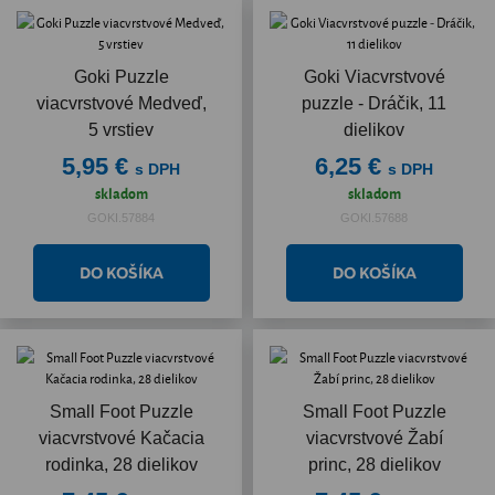
Goki Puzzle
Goki Viacvrstvové
viacvrstvové Medveď,
puzzle - Dráčik, 11
5 vrstiev
dielikov
5,95 €
6,25 €
s DPH
s DPH
skladom
skladom
GOKI.57884
GOKI.57688
Small Foot Puzzle
Small Foot Puzzle
viacvrstvové Kačacia
viacvrstvové Žabí
rodinka, 28 dielikov
princ, 28 dielikov