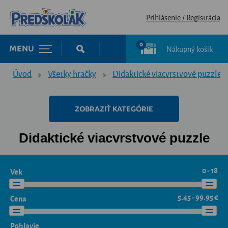
Prihlásenie / Registrácia
0
Nákupný košík
MENU
Úvod
Všetky hračky
Didaktické viacvrstvové puzzle
ZOBRAZIŤ KATEGÓRIE
Didaktické viacvrstvové puzzle
0 - 18
Vek
5.45 - 99.95 €
Cena
Pohlavie