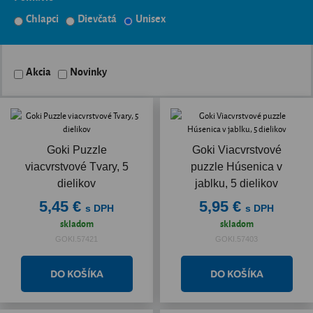
Chlapci
Dievčatá
Unisex
Akcia
Novinky
Goki Puzzle
Goki Viacvrstvové
viacvrstvové Tvary, 5
puzzle Húsenica v
dielikov
jablku, 5 dielikov
5,45 €
5,95 €
s DPH
s DPH
skladom
skladom
GOKI.57421
GOKI.57403