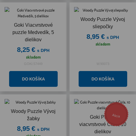
Woody Puzzle Vývoj
Goki Viacvrstvové
sliepočky
puzzle Medvedík, 5
8,95 €
s DPH
dielikov
skladom
8,25 €
s DPH
skladom
GOKI.57449
W.90073
Woody Puzzle Vývoj
Akcia
Goki Puzzle
žabky
viacvrstvové Čísla, 10
8,95 €
s DPH
dielikov
skladom