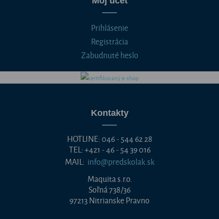
Môj účet
Prihlásenie
Registrácia
Zabudnuté heslo
Kontakty
HOTLINE: 046 - 544 62 28
TEL: +421 - 46 - 54 39 016
MAIL:
info@predskolak.sk
Maquita s.r.o.
Soľná 738/36
97213 Nitrianske Pravno