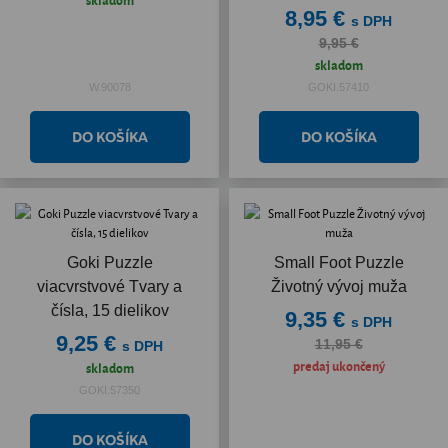
8,95 €
s DPH
9,95 €
skladom
W.90078
GOKI.57410
Goki Puzzle
Small Foot Puzzle
viacvrstvové Tvary a
Životný vývoj muža
čísla, 15 dielikov
9,35 €
s DPH
9,25 €
11,95 €
s DPH
predaj ukončený
skladom
GOKI.57350