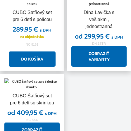
CUBO Šatňový set
Dina Lavička s
pre 6 detí s policou
vešiakmi,
jednostranná
289,95 €
s DPH
od 299,95 €
na objednávku
s DPH
DN.1STR
NC.8161
ZOBRAZIŤ
VARIANTY
CUBO Šatňový set
pre 6 detí so skrinkou
od 409,95 €
s DPH
NC.SS6
ZOBRAZIŤ