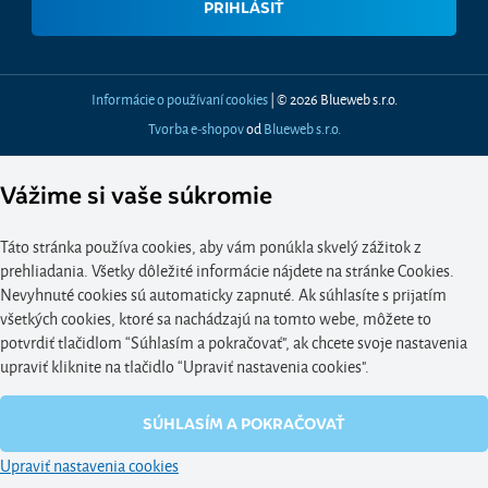
Informácie o používaní cookies
| © 2026 Blueweb s.r.o.
Tvorba e-shopov
od
Blueweb s.r.o.
Vážime si vaše súkromie
Táto stránka používa cookies, aby vám ponúkla skvelý zážitok z
prehliadania. Všetky dôležité informácie nájdete na stránke Cookies.
Nevyhnuté cookies sú automaticky zapnuté. Ak súhlasíte s prijatím
všetkých cookies, ktoré sa nachádzajú na tomto webe, môžete to
potvrdiť tlačidlom “Súhlasím a pokračovať", ak chcete svoje nastavenia
upraviť kliknite na tlačidlo “Upraviť nastavenia cookies".
SÚHLASÍM A POKRAČOVAŤ
Upraviť nastavenia cookies