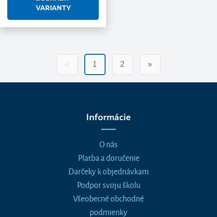
VARIANTY
«
1
2
»
Informácie
O nás
Platba a doručenie
Darčeky k objednávkam
Podpor svoju školu
Všeobecné obchodné
podmienky