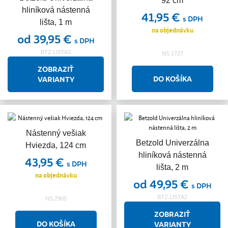
92 cm
hliníková nástenná
41,95 €
s DPH
lišta, 1 m
na objednávku
od 39,95 €
s DPH
BTZ.LISTA1
NS.1727
ZOBRAZIŤ
VARIANTY
Nástenný vešiak
Betzold Univerzálna
Hviezda, 124 cm
hliníková nástenná
43,95 €
s DPH
lišta, 2 m
na objednávku
od 49,95 €
s DPH
BTZ.LISTA2
NS.2905
ZOBRAZIŤ
VARIANTY