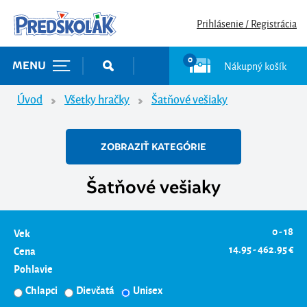
Prihlásenie / Registrácia
0
Nákupný košík
MENU
Úvod
Všetky hračky
Šatňové vešiaky
ZOBRAZIŤ KATEGÓRIE
Šatňové vešiaky
0 - 18
Vek
14.95 - 462.95 €
Cena
Pohlavie
Chlapci
Dievčatá
Unisex