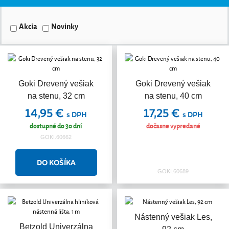
Akcia
Novinky
Goki Drevený vešiak
Goki Drevený vešiak
na stenu, 32 cm
na stenu, 40 cm
14,95 €
17,25 €
s DPH
s DPH
dostupné do 30 dní
dočasne vypredané
GOKI.60662
GOKI.60689
Nástenný vešiak Les,
Betzold Univerzálna