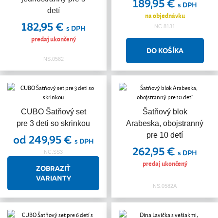
189,95 €
s DPH
detí
na objednávku
182,95 €
NC.8131
s DPH
predaj ukončený
NS.0582
CUBO Šatňový set
Šatňový blok
pre 3 deti so skrinkou
Arabeska, obojstranný
pre 10 detí
od 249,95 €
s DPH
262,95 €
s DPH
NC.SS3
predaj ukončený
ZOBRAZIŤ
VARIANTY
NS.0582A