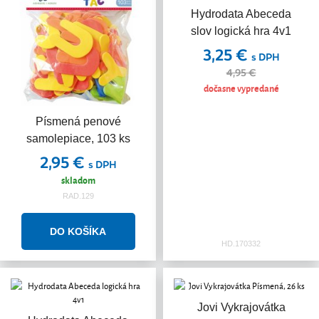
Hydrodata Abeceda
slov logická hra 4v1
3,25 €
s DPH
4,95 €
dočasne vypredané
Písmená penové
samolepiace, 103 ks
2,95 €
s DPH
skladom
RAD.129
HD.170332
Jovi Vykrajovátka