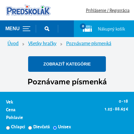
Prihlásenie / Registrácia
0
Nákupný košík
MENU
Úvod
Všetky hračky
Poznávame písmenká
ZOBRAZIŤ KATEGÓRIE
Poznávame písmenká
0 - 18
Vek
1.25 - 88.65 €
Cena
Pohlavie
Chlapci
Dievčatá
Unisex