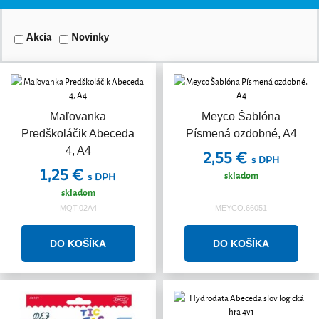
Akcia
Novinky
Maľovanka
Meyco Šablóna
Predškoláčik Abeceda
Písmená ozdobné, A4
4, A4
2,55 €
s DPH
1,25 €
skladom
s DPH
skladom
MQT.02A4
MEYCO.66051