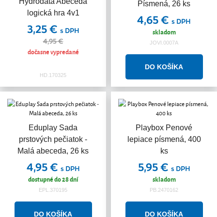
Hydrodata Abeceda
Písmená, 26 ks
logická hra 4v1
4,65 €
s DPH
3,25 €
s DPH
skladom
4,95 €
JOVI.0007A
dočasne vypredané
HD.170325
Eduplay Sada
Playbox Penové
prstových pečiatok -
lepiace písmená, 400
Malá abeceda, 26 ks
ks
4,95 €
5,95 €
s DPH
s DPH
dostupné do 28 dní
skladom
EPL.370195
PB.2470162