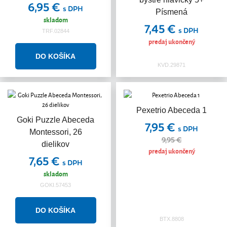
6,95 €
s DPH
Písmená
skladom
7,45 €
s DPH
TRF.02844
predaj ukončený
KVD.29871
Pexetrio Abeceda 1
Akcia
Goki Puzzle Abeceda
7,95 €
s DPH
Montessori, 26
9,95 €
dielikov
predaj ukončený
7,65 €
s DPH
skladom
GOKI.57453
BTX.8808