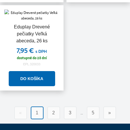
Eduplay Drevené
pečiatky Veľká
abeceda, 26 ks
7,95 €
s DPH
dostupné do 28 dní
EPL.320033
…
«
1
2
3
5
»