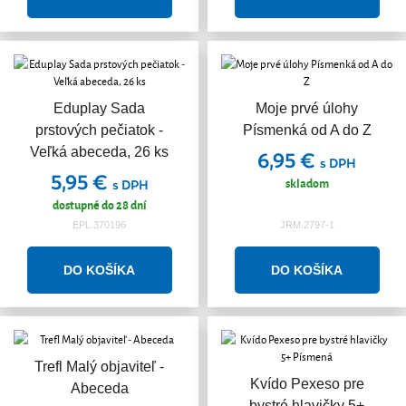
Eduplay Sada
Moje prvé úlohy
prstových pečiatok -
Písmenká od A do Z
Veľká abeceda, 26 ks
6,95 €
s DPH
5,95 €
skladom
s DPH
dostupné do 28 dní
EPL.370196
JRM.2797-1
Trefl Malý objaviteľ -
Kvído Pexeso pre
Abeceda
bystré hlavičky 5+