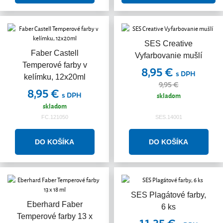
SES Creative
Faber Castell
Vyfarbovanie mušlí
Temperové farby v
8,95 €
s DPH
kelímku, 12x20ml
9,95 €
8,95 €
s DPH
skladom
skladom
FC.121050
SES.14001
SES Plagátové farby,
Akcia
Eberhard Faber
6 ks
Temperové farby 13 x