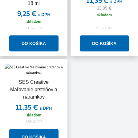
11,35 €
s DPH
18 ml
13,95 €
9,25 €
s DPH
skladom
skladom
EF.575613
SES.00361
SES Creative
Maľovanie prsteňov a
náramkov
11,35 €
s DPH
skladom
SES.01007