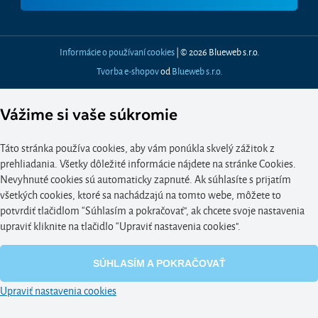
Informácie o používaní cookies
| © 2026 Blueweb s.r.o.
Tvorba e-shopov
od
Blueweb s.r.o.
Vážime si vaše súkromie
Táto stránka používa cookies, aby vám ponúkla skvelý zážitok z
prehliadania. Všetky dôležité informácie nájdete na stránke Cookies.
Nevyhnuté cookies sú automaticky zapnuté. Ak súhlasíte s prijatím
všetkých cookies, ktoré sa nachádzajú na tomto webe, môžete to
potvrdiť tlačidlom “Súhlasím a pokračovať", ak chcete svoje nastavenia
upraviť kliknite na tlačidlo “Upraviť nastavenia cookies".
SÚHLASÍM A POKRAČOVAŤ
Upraviť nastavenia cookies