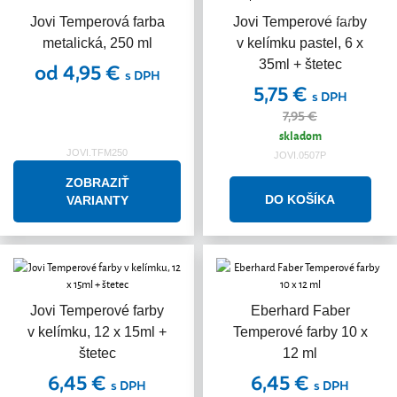
Akcia
Jovi Temperová farba
Jovi Temperové farby
metalická, 250 ml
v kelímku pastel, 6 x
35ml + štetec
od 4,95 €
s DPH
5,75 €
s DPH
7,95 €
skladom
JOVI.TFM250
JOVI.0507P
ZOBRAZIŤ
VARIANTY
Jovi Temperové farby
Eberhard Faber
v kelímku, 12 x 15ml +
Temperové farby 10 x
štetec
12 ml
6,45 €
6,45 €
s DPH
s DPH