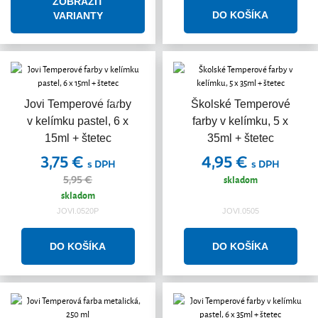
ZOBRAZIŤ
VARIANTY
Akcia
Jovi Temperové farby
Školské Temperové
v kelímku pastel, 6 x
farby v kelímku, 5 x
15ml + štetec
35ml + štetec
3,75 €
4,95 €
s DPH
s DPH
skladom
5,95 €
skladom
JOVI.0520P
JOVI.0505