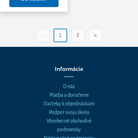
«
1
2
»
Informácie
O nás
Platba a doručenie
Darčeky k objednávkam
Podpor svoju školu
Všeobecné obchodné
podmienky
Reklamačné podmienky