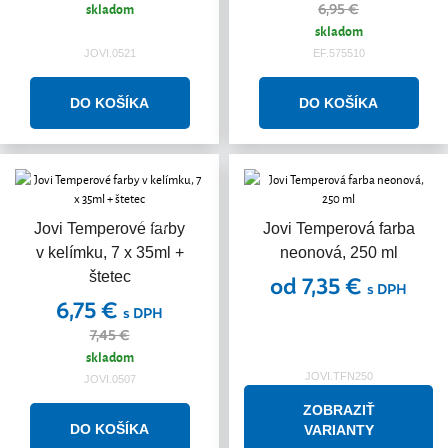
skladom
6,95 €
skladom
JOVI.0521
EF.575510
Akcia
Jovi Temperové farby
Jovi Temperová farba
v kelímku, 7 x 35ml +
neonová, 250 ml
štetec
od 7,35 €
s DPH
6,75 €
s DPH
7,45 €
skladom
JOVI.TFN250
JOVI.0507
ZOBRAZIŤ
VARIANTY