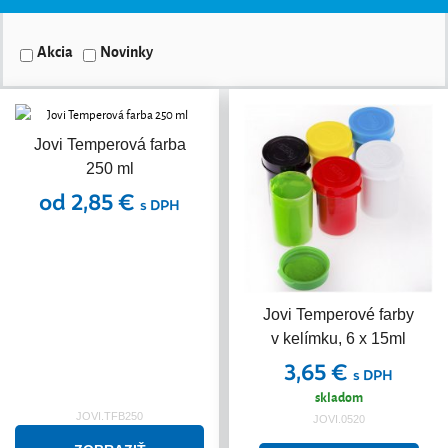
Akcia
Novinky
Jovi Temperová farba
250 ml
od 2,85 €
s DPH
Jovi Temperové farby
v kelímku, 6 x 15ml
3,65 €
s DPH
skladom
JOVI.TFB250
JOVI.0520