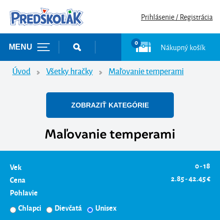
Prihlásenie / Registrácia
0
Nákupný košík
MENU
Úvod
Všetky hračky
Maľovanie temperami
ZOBRAZIŤ KATEGÓRIE
Maľovanie temperami
0 - 18
Vek
2.85 - 42.45 €
Cena
Pohlavie
Chlapci
Dievčatá
Unisex