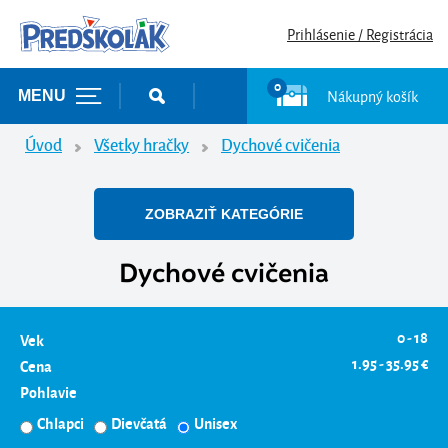
Prihlásenie / Registrácia
0
Nákupný košík
MENU
Úvod
Všetky hračky
Dychové cvičenia
ZOBRAZIŤ KATEGÓRIE
Dychové cvičenia
0 - 18
Vek
1.95 - 35.95 €
Cena
Pohlavie
Chlapci
Dievčatá
Unisex