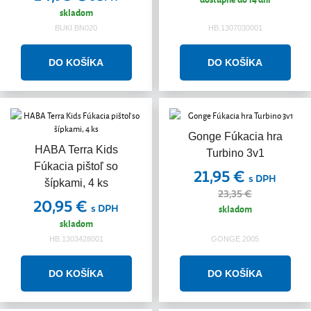
skladom
BUKI.BN020
HB.1307030001
Gonge Fúkacia hra
HABA Terra Kids
Turbino 3v1
Fúkacia pištoľ so
21,95 €
s DPH
šípkami, 4 ks
23,35 €
20,95 €
s DPH
skladom
skladom
HB.1303428001
GONGE.2005