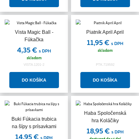
Vista Magic Ball -
Piatnik April April
Fúkačka
11,95 €
s DPH
4,35 €
skladom
s DPH
skladom
VISTA.1201-2
PTK.719592
Haba Spoločenská
Buki Fúkacia trubica
hra Koláčiky
na šípy s prísavkami
18,95 €
s DPH
14,95 €
s DPH
dostupné do 14 dní