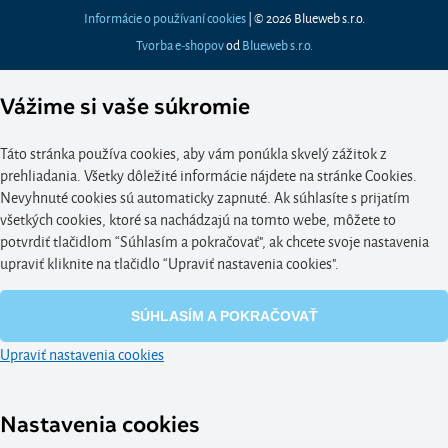
Informácie o používaní cookies
| © 2026 Blueweb s.r.o.
Tvorba e-shopov
od
Blueweb s.r.o.
Vážime si vaše súkromie
Táto stránka používa cookies, aby vám ponúkla skvelý zážitok z
prehliadania. Všetky dôležité informácie nájdete na stránke Cookies.
Nevyhnuté cookies sú automaticky zapnuté. Ak súhlasíte s prijatím
všetkých cookies, ktoré sa nachádzajú na tomto webe, môžete to
potvrdiť tlačidlom “Súhlasím a pokračovať", ak chcete svoje nastavenia
upraviť kliknite na tlačidlo “Upraviť nastavenia cookies".
SÚHLASÍM A POKRAČOVAŤ
Upraviť nastavenia cookies
Nastavenia cookies