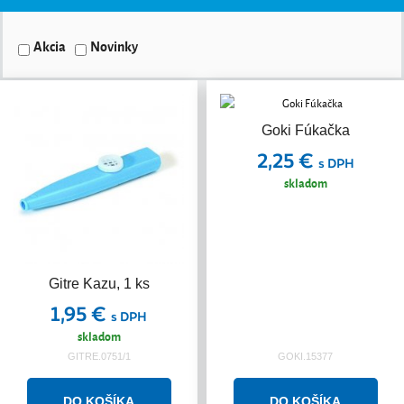
Akcia
Novinky
Goki Fúkačka
2,25 €
s DPH
skladom
Gitre Kazu, 1 ks
1,95 €
s DPH
skladom
GITRE.0751/1
GOKI.15377