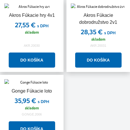
Akros Fúkacie hry 4v1
Akros Fúkacie
dobrodružstvo 2v1
27,55 €
s DPH
28,35 €
skladom
s DPH
skladom
AKR.20030
AKR.20031
Gonge Fúkacie loto
35,95 €
s DPH
skladom
GONGE.2006