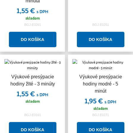
minúta
1,55 €
s DPH
skladom
BGJ.E0261
BGJ.E0251
Výukové presýpacie
Výukové presýpacie
hodiny žlté - 3 minúty
hodiny modré - 5
minút
1,55 €
s DPH
1,95 €
skladom
s DPH
skladom
BGJ.E0161
BGJ.E0271