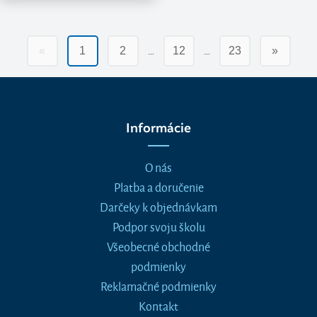
…
…
«
1
2
12
23
»
Informácie
O nás
Platba a doručenie
Darčeky k objednávkam
Podpor svoju školu
Všeobecné obchodné
podmienky
Reklamačné podmienky
Kontakt