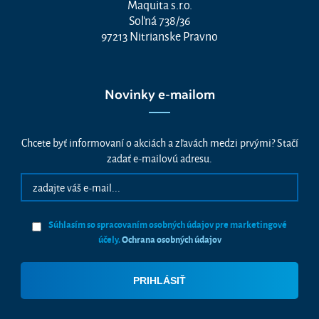
Maquita s.r.o.
Soľná 738/36
97213 Nitrianske Pravno
Novinky e-mailom
Chcete byť informovaní o akciách a zľavách medzi prvými? Stačí
zadať e-mailovú adresu.
Súhlasím so spracovaním osobných údajov pre marketingové
účely.
Ochrana osobných údajov
Vážime si vaše súkromie
Táto stránka používa cookies, aby vám ponúkla skvelý zážitok z
prehliadania. Všetky dôležité informácie nájdete na stránke Cookies.
Nevyhnuté cookies sú automaticky zapnuté. Ak súhlasíte s prijatím