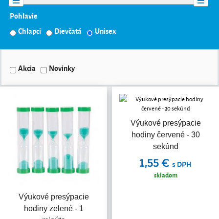
Pohlavie
Chlapci
Dievčatá
Unisex
Akcia
Novinky
Výukové presýpacie
hodiny červené - 30
sekúnd
1,55 €
s DPH
skladom
Výukové presýpacie
hodiny zelené - 1