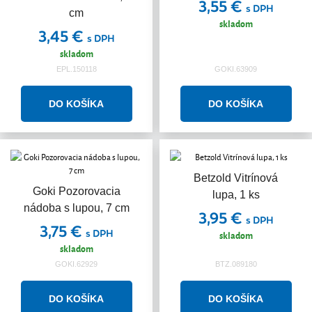
3,55 €
s DPH
cm
skladom
3,45 €
s DPH
skladom
EPL.150118
GOKI.63909
Betzold Vitrínová
Goki Pozorovacia
lupa, 1 ks
nádoba s lupou, 7 cm
3,95 €
s DPH
3,75 €
s DPH
skladom
skladom
GOKI.62929
BTZ.089180