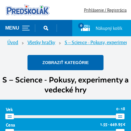
Prihlásenie / Registrácia
0
Nákupný košík
MENU
Úvod
Všetky hračky
S – Science - Pokusy, experiment
ZOBRAZIŤ KATEGÓRIE
S – Science - Pokusy, experimenty a
vedecké hry
0 - 18
Vek
1.55 - 449.95 €
Cena