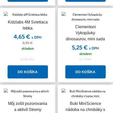
Kidzlabs 4M Svietiaca
Akcia
Clementoni
lebka
Vykopávky
4,65 €
s DPH
dinosaurov, mini sada
6,95 €
5,25 €
skladom
s DPH
skladom
KL4M.3313
CL.75096
Môj zošit pozorovania
Buki MiniScience
a aktivít Stromy
nádoba na chrobáky s