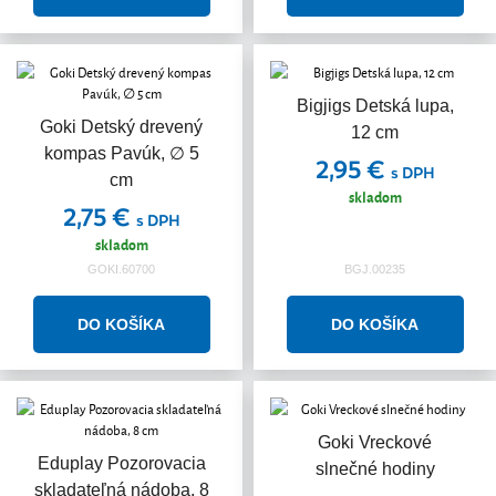
Bigjigs Detská lupa,
Goki Detský drevený
12 cm
kompas Pavúk, ∅ 5
2,95 €
s DPH
cm
skladom
2,75 €
s DPH
skladom
GOKI.60700
BGJ.00235
Goki Vreckové
Eduplay Pozorovacia
slnečné hodiny
skladateľná nádoba, 8