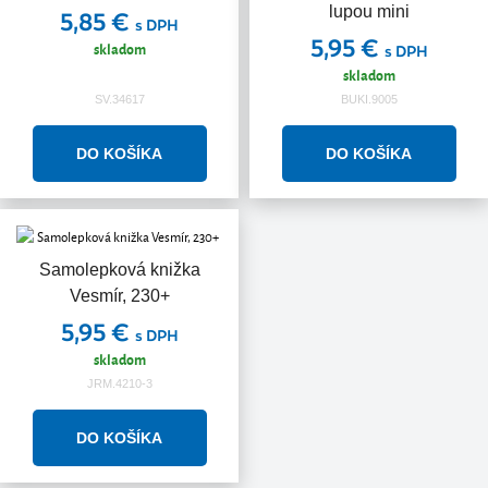
lupou mini
5,85 €
s DPH
5,95 €
skladom
s DPH
skladom
SV.34617
BUKI.9005
Samolepková knižka
Vesmír, 230+
5,95 €
s DPH
skladom
JRM.4210-3